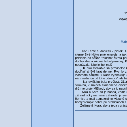
v
PRA/C
Main
Koru sme si doniesli v piatok,
1
čierne živé klbko plné energie, a ta
priniesla do nášho "psieho" života po
doňho vliezla akonáhle bol prázdny, 
nespávala, lebo jej bol malý.
Už ako šteniatko sa pravidelne kúpa
dopĺňať aj 5-6 krát denne. Rýchlo z
vlastnom záujme :) Rada vyskakuje o
nám nedarí ju od toho odnaučiť, ale h
Na cvičisku bola prvýkrát
31.
šikovná, v rukách skúseného cvičit
držíme prsty Miškovi, aby sa ju naučil
Kika a Kora, to je banda, vedia sa 
záhradníčky na našej záhrade, ja som t
černice a mali samozrejme vlastný s
homeoterapie dobré pri problémoch s 
Želáme ti, Kora, aby z teba vyrástla