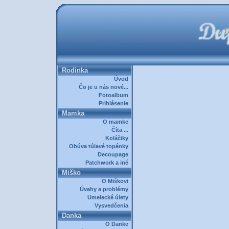
Rodinka
Úvod
Čo je u nás nové...
Fotoalbum
Prihlásenie
Mamka
O mamke
Číta ...
Koláčiky
Obúva túlavé topánky
Decoupage
Patchwork a iné
Miško
O Miškovi
Úvahy a problémy
Umelecké úlety
Vysvedčenia
Danka
O Danke