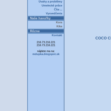
Úvahy a problémy
Umelecké práce
Číta ...
Vysvedčenia
Naše havuľky
Kora
Kika
Rôzne
Kontakt
COCO C
216.73.216.221
216.73.216.221
nájdete ma na:
mdupka.blogspot.sk