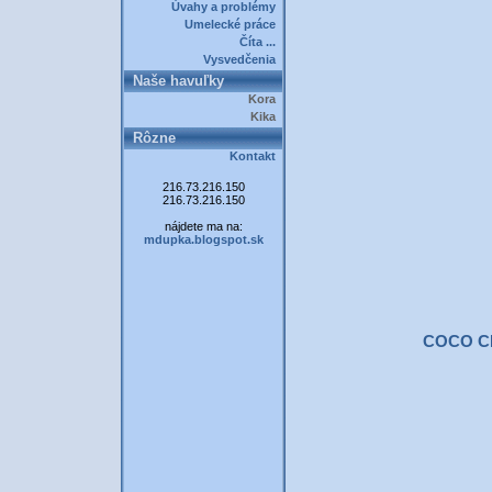
Úvahy a problémy
Umelecké práce
Číta ...
Vysvedčenia
Naše havuľky
Kora
Kika
Rôzne
Kontakt
216.73.216.150
216.73.216.150
nájdete ma na:
mdupka.blogspot.sk
COCO C