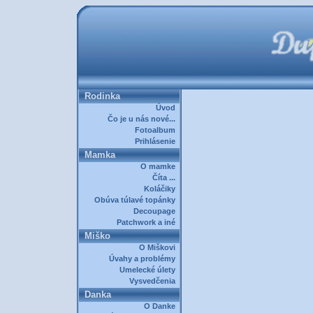
Rodinka
Úvod
Čo je u nás nové...
Fotoalbum
Prihlásenie
Mamka
O mamke
Číta ...
Koláčiky
Obúva túlavé topánky
Decoupage
Patchwork a iné
Miško
O Miškovi
Úvahy a problémy
Umelecké úlety
Vysvedčenia
Danka
O Danke