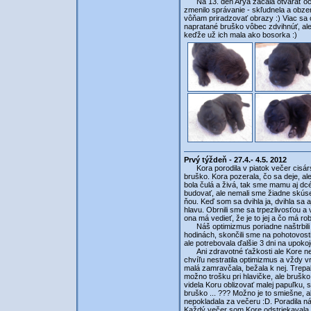
Na 13. deň Arya začala otvárať očka
zmenilo správanie - skľudnela a obze
vôňam priradzovať obrazy :) Viac sa 
napratané bruško vôbec zdvihnúť, ale n
keďže už ich mala ako bosorka :)
Prvý týždeň - 27.4.- 4.5. 2012
Kora porodila v piatok večer cisársk
bruško. Kora pozerala, čo sa deje, al
bola čulá a živá, tak sme mamu aj dcé
budovať, ale nemali sme žiadne skúsen
ňou. Keď som sa dvihla ja, dvihla sa 
hlavu. Obrnili sme sa trpezlivosťou a v
ona má vedieť, že je to jej a čo má rob
Náš optimizmus poriadne naštrbili K
hodinách, skončili sme na pohotovosti
ale potrebovala ďalšie 3 dni na upokoj
Ani zdravotné ťažkosti ale Kore nebr
chvíľu nestratila optimizmus a vždy v
malá zamravčala, bežala k nej. Trepal
možno trošku pri hlavičke, ale bruško
videla Koru oblizovať malej papuľku, sk
bruško ... ??? Možno je to smiešne, 
nepokladala za večeru :D. Poradila n
Každý večer som Kore odstriekavala z