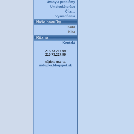
Úvahy a problémy
Umelecké práce
Číta ...
Vysvedčenia
Naše havuľky
Kora
Kika
Rôzne
Kontakt
216.73.217.99
216.73.217.99
nájdete ma na:
mdupka.blogspot.sk