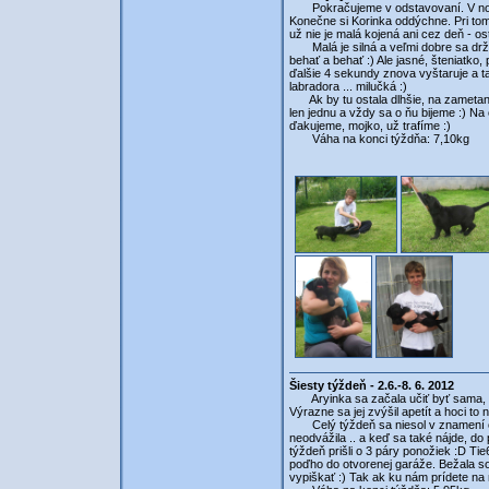
Pokračujeme v odstavovaní. V noci z 
Konečne si Korinka oddýchne. Pri tom
už nie je malá kojená ani cez deň - o
Malá je silná a veľmi dobre sa drží 
behať a behať :) Ale jasné, šteniatko
ďalšie 4 sekundy znova vyštaruje a ta
labradora ... milučká :)
Ak by tu ostala dlhšie, na zametani
len jednu a vždy sa o ňu bijeme :) N
ďakujeme, mojko, už trafíme :)
Váha na konci týždňa: 7,10kg
Šiesty týždeň - 2.6.-8. 6. 2012
Aryinka sa začala učiť byť sama, b
Výrazne sa jej zvýšil apetít a hoci t
Celý týždeň sa niesol v znamení ob
neodvážila .. a keď sa také nájde, d
týždeň prišli o 3 páry ponožiek :D Tie
poďho do otvorenej garáže. Bežala so
vypiškať :) Tak ak ku nám prídete na 