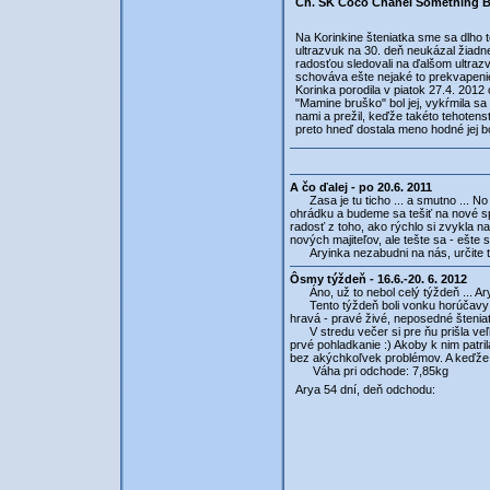
Ch. SK Coco Chanel Something Be
Na Korinkine šteniatka sme sa dlho t
ultrazvuk na 30. deň neukázal žiadne
radosťou sledovali na ďalšom ultrazv
schováva ešte nejaké to prekvapenie
Korinka porodila v piatok 27.4. 2012
"Mamine bruško" bol jej, vykŕmila s
nami a prežil, keďže takéto tehotens
preto hneď dostala meno hodné jej b
A čo ďalej - po 20.6. 2011
Zasa je tu ticho ... a smutno ... N
ohrádku a budeme sa tešiť na nové s
radosť z toho, ako rýchlo si zvykla n
nových majiteľov, ale tešte sa - ešte si
Aryinka nezabudni na nás, určite ťa 
Ôsmy týždeň - 16.6.-20. 6. 2012
Áno, už to nebol celý týždeň ... Ar
Tento týždeň boli vonku horúčavy a p
hravá - pravé živé, neposedné štenia
V stredu večer si pre ňu prišla veľmi
prvé pohladkanie :) Akoby k nim patri
bez akýchkoľvek problémov. A keďže 
Váha pri odchode: 7,85kg
Arya 54 dní, deň odchodu: