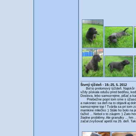
Štvrtý týždeň - 19.-25. 5. 2012
Bol to prelomový týždeň. Najskôr s
vždy pískala odušu pred bedňou, keď 
Doslova, lebo samozrejme, pišať a ka
Priebežne popri tom sme s úžasom zis
a nakoniec sa deň na to objavili aj d
samozrejme top ! Tvárila sa pri tom z
mamkine mliečko :) Stále ho bolo na 
ťažké ... Nebol o to záujem :) Zato 
žiadne problémy. Ale granulky ... hm .
začal zvyšovať apetít na 26. deň. Tak