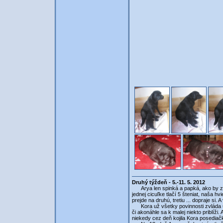
Druhý týždeň - 5.-11. 5. 2012
Arya len spinká a papká, ako by za to
jednej cicuľke tlačí 5 šteniat, naša hv
prejde na druhú, tretiu ... dopraje si. 
Kora už všetky povinnosti zvláda úpl
či akonáhle sa k malej niekto priblíži
niekedy cez deň kojila Kora posediač