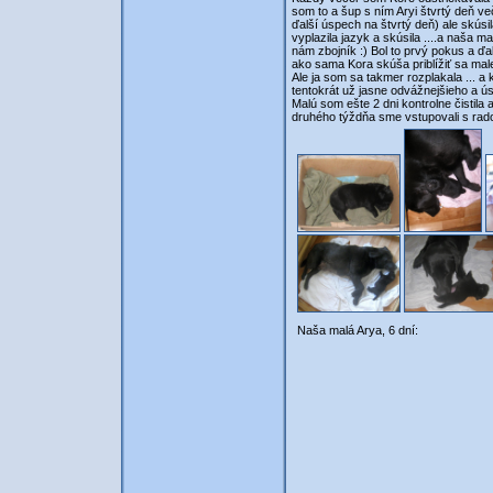
som to a šup s ním Aryi štvrtý deň več
ďalší úspech na štvrtý deň) ale skúsi
vyplazila jazyk a skúsila ....a naša m
nám zbojník :) Bol to prvý pokus a ďa
ako sama Kora skúša priblížiť sa male
Ale ja som sa takmer rozplakala ... a
tentokrát už jasne odvážnejšieho a ú
Malú som ešte 2 dni kontrolne čistila 
druhého týždňa sme vstupovali s rad
Naša malá Arya, 6 dní: