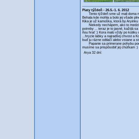
Piaty týždeň - 26.5.-1. 6. 2012
Tento týždeň sme už mali doma naoz
Behala kde mohla a bolo jej všade pln
Kika je už kamoška, ktorá by Aryinku aj
Niekedy nechápem, ako to medzi naši
potreby ... teraz je to jasné, každá 
ňou hrať :) Kora malú vždy po kútiku ok
...hryzie labky a najradšej chvost a
buď ju rázne odtlačí alebo vstane a str
Papanie sa primerane pohybu pomaly 
musíme sa prispôsobiť jej chúťkam :)
Arya 32 dní: