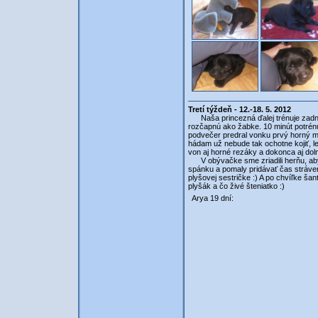
Tretí týždeň - 12.-18. 5. 2012
Naša princezná ďalej trénuje zadné
rozčapnú ako žabke. 10 minút potrénuj
podvečer predral vonku prvý horný ml
hádam už nebude tak ochotne kojiť, le
von aj horné rezáky a dokonca aj do
V obývačke sme zriadili herňu, aby 
spánku a pomaly pridávať čas stráv
plyšovej sestričke :) A po chvíľke šant
plyšák a čo živé šteniatko :)
Arya 19 dní: