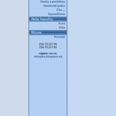
Úvahy a problémy
Umelecké práce
Číta ...
Vysvedčenia
Naše havuľky
Kora
Kika
Rôzne
Kontakt
216.73.217.81
216.73.217.81
nájdete ma na:
mdupka.blogspot.sk