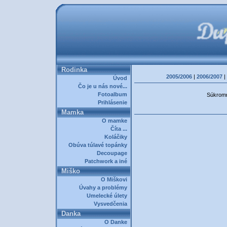
Rodinka
2005/2006
|
2006/2007
|
Úvod
Čo je u nás nové...
Fotoalbum
Súkromná
Prihlásenie
Mamka
O mamke
Číta ...
Koláčiky
Obúva túlavé topánky
Decoupage
Patchwork a iné
Miško
O Miškovi
Úvahy a problémy
Umelecké úlety
Vysvedčenia
Danka
O Danke