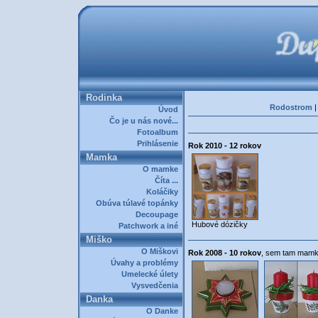
Rodinka
Rodostrom
Úvod
Čo je u nás nové...
Fotoalbum
Prihlásenie
Rok 2010 - 12 rokov
Mamka
O mamke
Číta ...
Koláčiky
Obúva túlavé topánky
Decoupage
Hubové dózičky
Patchwork a iné
Miško
O Miškovi
Rok 2008 - 10 rokov
, sem tam mam
Úvahy a problémy
Umelecké úlety
Vysvedčenia
Danka
O Danke