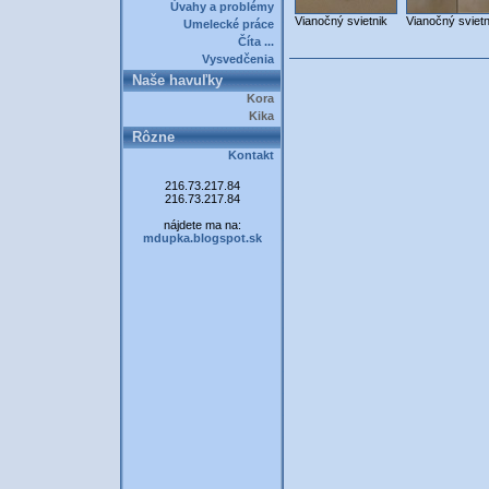
Úvahy a problémy
Vianočný svietnik
Vianočný svietn
Umelecké práce
Číta ...
Vysvedčenia
Naše havuľky
Kora
Kika
Rôzne
Kontakt
216.73.217.84
216.73.217.84
nájdete ma na:
mdupka.blogspot.sk