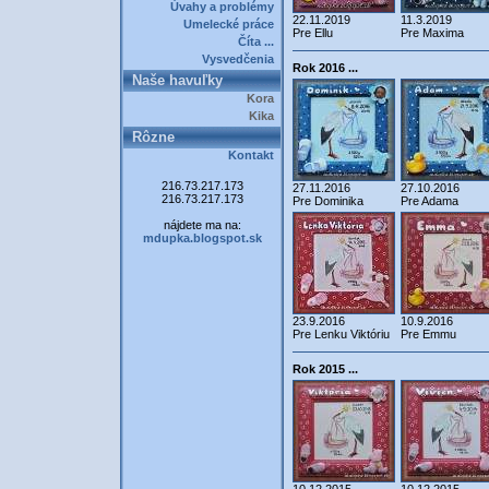
Úvahy a problémy
22.11.2019
11.3.2019
Umelecké práce
Pre Ellu
Pre Maxima
Číta ...
Vysvedčenia
Rok 2016 ...
Naše havuľky
Kora
Kika
Rôzne
Kontakt
216.73.217.173
27.11.2016
27.10.2016
216.73.217.173
Pre Dominika
Pre Adama
nájdete ma na:
mdupka.blogspot.sk
23.9.2016
10.9.2016
Pre Lenku Viktóriu
Pre Emmu
Rok 2015 ...