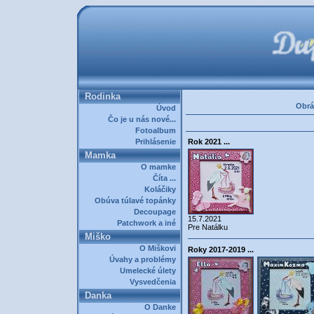
Rodinka
Obrá
Úvod
Čo je u nás nové...
Fotoalbum
Prihlásenie
Rok 2021 ...
Mamka
O mamke
Číta ...
Koláčiky
Obúva túlavé topánky
Decoupage
15.7.2021
Patchwork a iné
Pre Natálku
Miško
O Miškovi
Roky 2017-2019 ...
Úvahy a problémy
Umelecké úlety
Vysvedčenia
Danka
O Danke