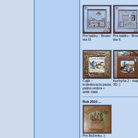
Pre babku - Brown
Pre babku - Bro
tea III.
tea II.
Čajík -
Kuchyňa 2 - moj
krakelovacia pasta,
3D :)
patina umbra +
antik zlatá
Rok 2010 ...
Pre Boženku :)