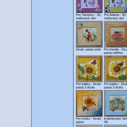
Pre Tamarku - 3D,
Pre Adama - 3D,
maľovaný rám
maľovaný rám
štrukt. pasta sneh
Pre Kamilu - štru
pasta reliéfna
Pre babku - štrukt.
Pre babku - štru
pasta 3 druhy
pasta 3 druhy
Pre Ivetku - štrukt.
krakelovaný rám
pasta
3D