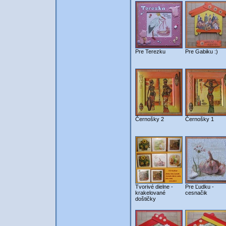
Pre Terezku
Pre Gabiku :)
Černošky 2
Černošky 1
Tvorivé dielne -
Pre Ľudku -
krakelované
cesnačik
doštičky