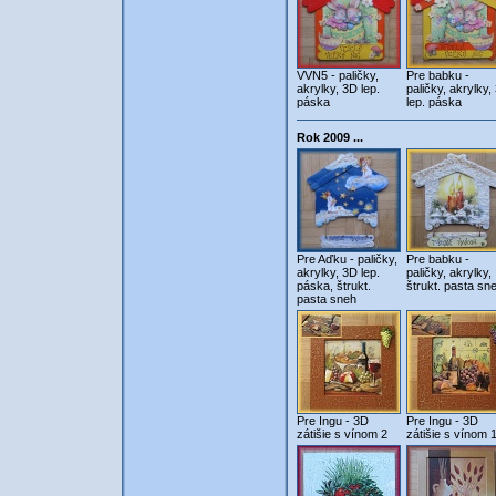
VVN5 - paličky,
Pre babku -
akrylky, 3D lep.
paličky, akrylky,
páska
lep. páska
Rok 2009 ...
Pre Aďku - paličky,
Pre babku -
akrylky, 3D lep.
paličky, akrylky,
páska, štrukt.
štrukt. pasta sn
pasta sneh
Pre Ingu - 3D
Pre Ingu - 3D
zátišie s vínom 2
zátišie s vínom 