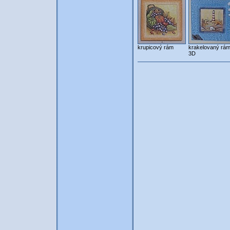
krupicový rám
krakelovaný rám
3D