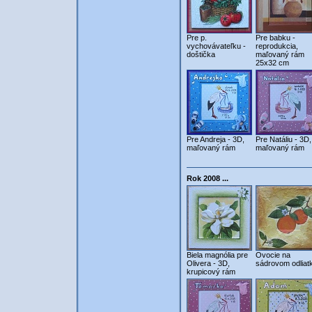
Pre p.
Pre babku -
vychovávateľku -
reprodukcia,
doštička
maľovaný rám
25x32 cm
Pre Andreja - 3D,
Pre Natáliu - 3D,
maľovaný rám
maľovaný rám
Rok 2008 ...
Biela magnólia pre
Ovocie na
Olivera - 3D,
sádrovom odliat
krupicový rám