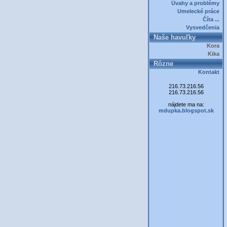
Úvahy a problémy
Umelecké práce
Číta ...
Vysvedčenia
Naše havuľky
Kora
Kika
Rôzne
Kontakt
216.73.216.56
216.73.216.56
nájdete ma na:
mdupka.blogspot.sk