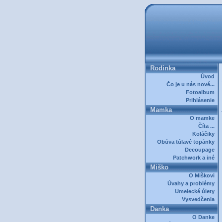
Rodinka
Úvod
Čo je u nás nové...
Fotoalbum
Prihlásenie
Mamka
O mamke
Číta ...
Koláčiky
Obúva túlavé topánky
Decoupage
Patchwork a iné
Miško
O Miškovi
Úvahy a problémy
Umelecké úlety
Vysvedčenia
Danka
O Danke