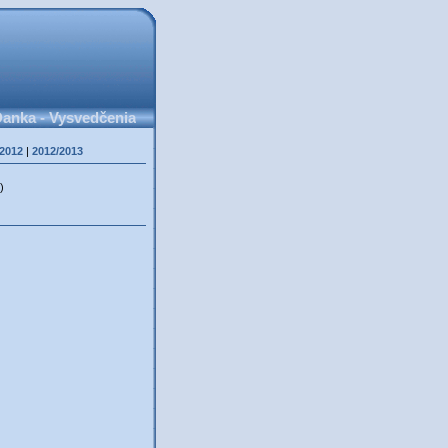
anka - Vysvedčenia
/2012
|
2012/2013
)