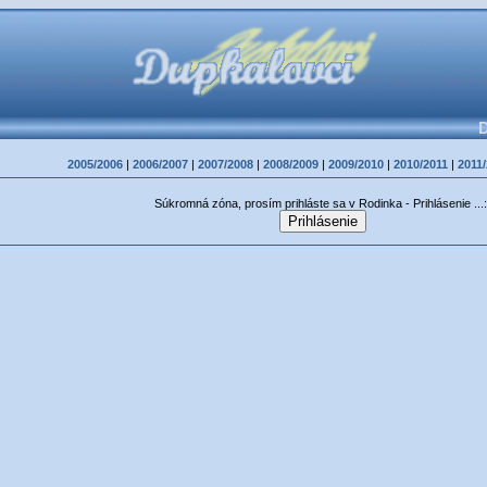
D
2005/2006
|
2006/2007
|
2007/2008
|
2008/2009
|
2009/2010
|
2010/2011
|
2011
Súkromná zóna, prosím prihláste sa v Rodinka - Prihlásenie ...: