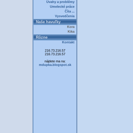
Úvahy a problémy
Umelecké práce
Číta ...
Vysvedčenia
Naše havuľky
Kora
Kika
Rôzne
Kontakt
216.73.216.57
216.73.216.57
nájdete ma na:
mdupka.blogspot.sk