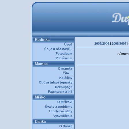
Rodinka
2005/2006
|
2006/2007
|
Úvod
Čo je u nás nové...
Fotoalbum
Súkromná
Prihlásenie
Mamka
O mamke
Číta ...
Koláčiky
Obúva túlavé topánky
Decoupage
Patchwork a iné
Miško
O Miškovi
Úvahy a problémy
Umelecké úlety
Vysvedčenia
Danka
O Danke