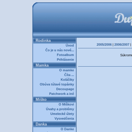
Rodinka
2005/2006
|
2006/2007
|
Úvod
Čo je u nás nové...
Fotoalbum
Súkromná
Prihlásenie
Mamka
O mamke
Číta ...
Koláčiky
Obúva túlavé topánky
Decoupage
Patchwork a iné
Miško
O Miškovi
Úvahy a problémy
Umelecké úlety
Vysvedčenia
Danka
O Danke