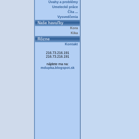
Úvahy a problémy
Umelecké práce
Číta ...
Vysvedčenia
Naše havuľky
Kora
Kika
Rôzne
Kontakt
216.73.216.191
216.73.216.191
nájdete ma na:
mdupka.blogspot.sk