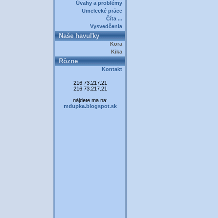
Úvahy a problémy
Umelecké práce
Číta ...
Vysvedčenia
Naše havuľky
Kora
Kika
Rôzne
Kontakt
216.73.217.21
216.73.217.21
nájdete ma na:
mdupka.blogspot.sk