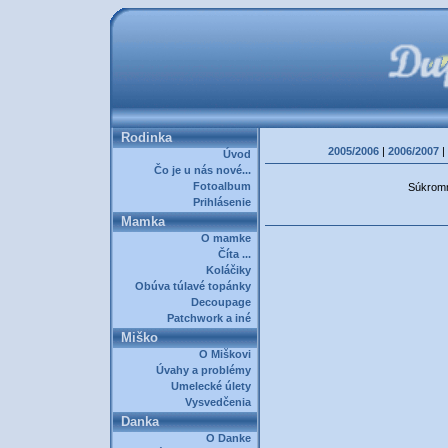
Rodinka
2005/2006
|
2006/2007
|
Úvod
Čo je u nás nové...
Fotoalbum
Súkromná
Prihlásenie
Mamka
O mamke
Číta ...
Koláčiky
Obúva túlavé topánky
Decoupage
Patchwork a iné
Miško
O Miškovi
Úvahy a problémy
Umelecké úlety
Vysvedčenia
Danka
O Danke