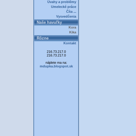
Úvahy a problémy
Umelecké práce
Číta ...
Vysvedčenia
Naše havuľky
Kora
Kika
Rôzne
Kontakt
216.73.217.0
216.73.217.0
nájdete ma na:
mdupka.blogspot.sk