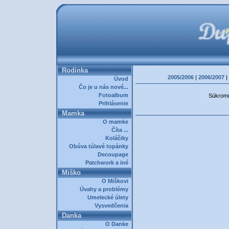
Rodinka
2005/2006
|
2006/2007
|
Úvod
Čo je u nás nové...
Fotoalbum
Súkromná
Prihlásenie
Mamka
O mamke
Číta ...
Koláčiky
Obúva túlavé topánky
Decoupage
Patchwork a iné
Miško
O Miškovi
Úvahy a problémy
Umelecké úlety
Vysvedčenia
Danka
O Danke