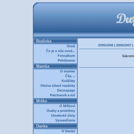
Rodinka
2005/2006
|
2006/2007
|
Úvod
Čo je u nás nové...
Fotoalbum
Súkromná
Prihlásenie
Mamka
O mamke
Číta ...
Koláčiky
Obúva túlavé topánky
Decoupage
Patchwork a iné
Miško
O Miškovi
Úvahy a problémy
Umelecké úlety
Vysvedčenia
Danka
O Danke