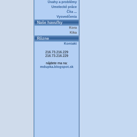
Úvahy a problémy
Umelecké práce
Číta ...
Vysvedčenia
Naše havuľky
Kora
Kika
Rôzne
Kontakt
216.73.216.229
216.73.216.229
nájdete ma na:
mdupka.blogspot.sk