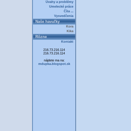
Úvahy a problémy
Umelecké práce
Číta ...
Vysvedčenia
Naše havuľky
Kora
Kika
Rôzne
Kontakt
216.73.216.114
216.73.216.114
nájdete ma na:
mdupka.blogspot.sk