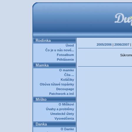
Rodinka
2005/2006
|
2006/2007
|
Úvod
Čo je u nás nové...
Fotoalbum
Súkromná
Prihlásenie
Mamka
O mamke
Číta ...
Koláčiky
Obúva túlavé topánky
Decoupage
Patchwork a iné
Miško
O Miškovi
Úvahy a problémy
Umelecké úlety
Vysvedčenia
Danka
O Danke