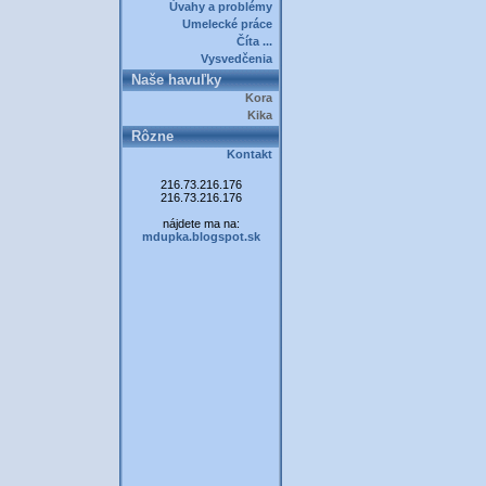
Úvahy a problémy
Umelecké práce
Číta ...
Vysvedčenia
Naše havuľky
Kora
Kika
Rôzne
Kontakt
216.73.216.176
216.73.216.176
nájdete ma na:
mdupka.blogspot.sk