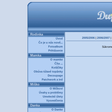
Rodinka
2005/2006
|
2006/2007
|
Úvod
Čo je u nás nové...
Fotoalbum
Súkromná
Prihlásenie
Mamka
O mamke
Číta ...
Koláčiky
Obúva túlavé topánky
Decoupage
Patchwork a iné
Miško
O Miškovi
Úvahy a problémy
Umelecké úlety
Vysvedčenia
Danka
O Danke