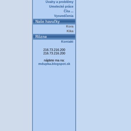
Úvahy a problémy
Umelecké práce
Číta ...
Vysvedčenia
Naše havuľky
Kora
Kika
Rôzne
Kontakt
216.73.216.200
216.73.216.200
nájdete ma na:
mdupka.blogspot.sk