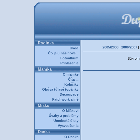
Rodinka
2005/2006
|
2006/2007
|
Úvod
Čo je u nás nové...
Fotoalbum
Súkromná
Prihlásenie
Mamka
O mamke
Číta ...
Koláčiky
Obúva túlavé topánky
Decoupage
Patchwork a iné
Miško
O Miškovi
Úvahy a problémy
Umelecké úlety
Vysvedčenia
Danka
O Danke