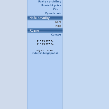
Úvahy a problémy
Umelecké práce
Číta ...
Vysvedčenia
Naše havuľky
Kora
Kika
Rôzne
Kontakt
216.73.217.54
216.73.217.54
nájdete ma na:
mdupka.blogspot.sk