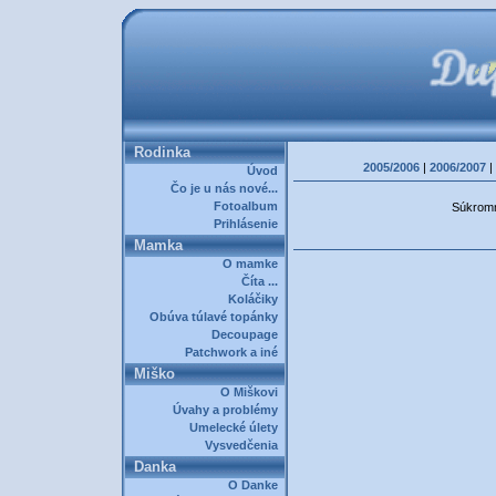
Rodinka
2005/2006
|
2006/2007
|
Úvod
Čo je u nás nové...
Fotoalbum
Súkromná
Prihlásenie
Mamka
O mamke
Číta ...
Koláčiky
Obúva túlavé topánky
Decoupage
Patchwork a iné
Miško
O Miškovi
Úvahy a problémy
Umelecké úlety
Vysvedčenia
Danka
O Danke