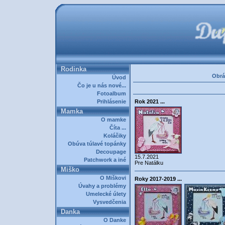
Rodinka
Obrá
Úvod
Čo je u nás nové...
Fotoalbum
Prihlásenie
Rok 2021 ...
Mamka
O mamke
Číta ...
Koláčiky
Obúva túlavé topánky
Decoupage
15.7.2021
Patchwork a iné
Pre Natálku
Miško
O Miškovi
Roky 2017-2019 ...
Úvahy a problémy
Umelecké úlety
Vysvedčenia
Danka
O Danke