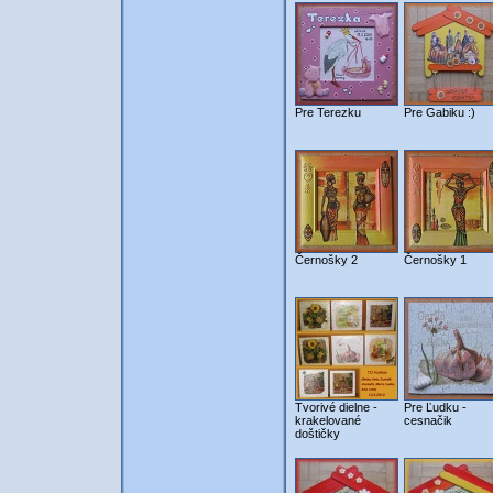
Pre Terezku
Pre Gabiku :)
Černošky 2
Černošky 1
Tvorivé dielne -
Pre Ľudku -
krakelované
cesnačik
doštičky