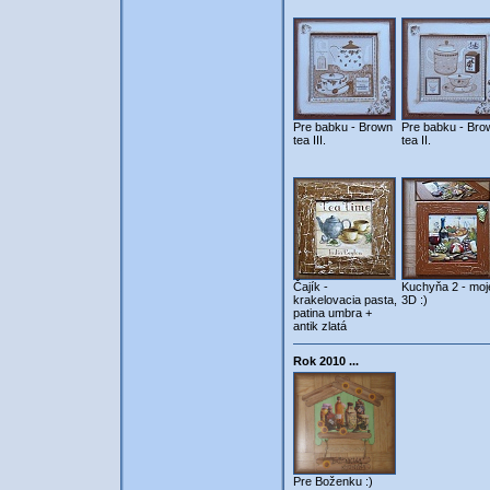
Pre babku - Brown
Pre babku - Bro
tea III.
tea II.
Čajík -
Kuchyňa 2 - moj
krakelovacia pasta,
3D :)
patina umbra +
antik zlatá
Rok 2010 ...
Pre Boženku :)