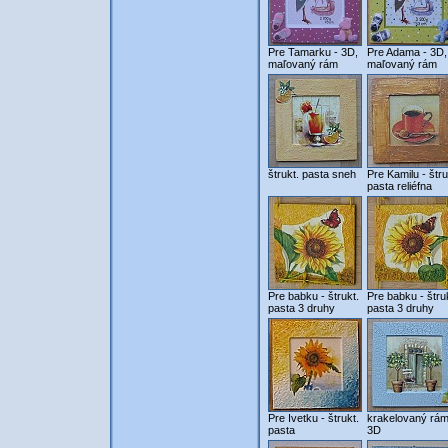
Pre Tamarku - 3D,
Pre Adama - 3D,
maľovaný rám
maľovaný rám
štrukt. pasta sneh
Pre Kamilu - štru
pasta reliéfna
Pre babku - štrukt.
Pre babku - štru
pasta 3 druhy
pasta 3 druhy
Pre Ivetku - štrukt.
krakelovaný rám
pasta
3D