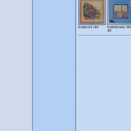
krupicový rám
krakelovaný rám
3D