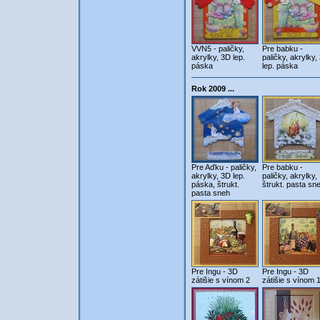
VVN5 - paličky,
Pre babku -
akrylky, 3D lep.
paličky, akrylky,
páska
lep. páska
Rok 2009 ...
Pre Aďku - paličky,
Pre babku -
akrylky, 3D lep.
paličky, akrylky,
páska, štrukt.
štrukt. pasta sn
pasta sneh
Pre Ingu - 3D
Pre Ingu - 3D
zátišie s vínom 2
zátišie s vínom 