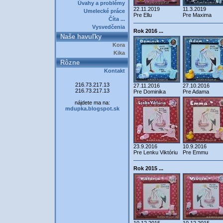
Úvahy a problémy
22.11.2019
11.3.2019
Umelecké práce
Pre Ellu
Pre Maxima
Číta ...
Vysvedčenia
Rok 2016 ...
Naše havuľky
Kora
Kika
Rôzne
Kontakt
216.73.217.13
27.11.2016
27.10.2016
216.73.217.13
Pre Dominika
Pre Adama
nájdete ma na:
mdupka.blogspot.sk
23.9.2016
10.9.2016
Pre Lenku Viktóriu
Pre Emmu
Rok 2015 ...