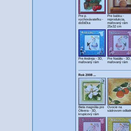
Pre p.
Pre babku -
vychovávateľku -
reprodukcia,
doštička
maľovaný rám
25x32 cm
Pre Andreja - 3D,
Pre Natáliu - 3D,
maľovaný rám
maľovaný rám
Rok 2008 ...
Biela magnólia pre
Ovocie na
Olivera - 3D,
sádrovom odliat
krupicový rám