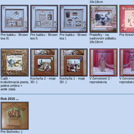
18x18cm
Pre babku - Brown
Pre babku - Brown
Pre babku - Brown
Priateľky - na
Pre Kristí
tea III.
tea II.
tea I.
sadrovom odliatku
18x18cm
Čajík -
Kuchyňa 2 - moje
Kuchyňa 1 - moje
V červenom 2 -
V červeno
krakelovacia pasta,
3D :)
3D :)
reprodukcia
reprodukc
patina umbra +
antik zlatá
Rok 2010 ...
Pre Boženku :)