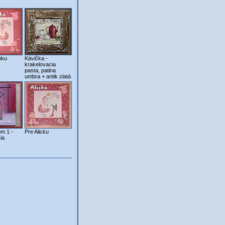
nku
Kávička -
krakelovacia
pasta, patina
umbra + antik zlatá
m 1 -
Pre Alicku
ia