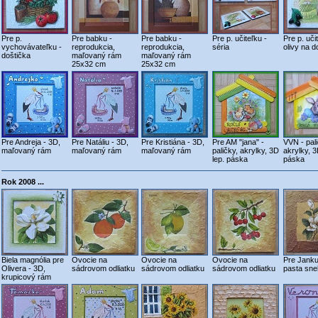
Pre p.
Pre babku -
Pre babku -
Pre p. učiteľku -
Pre p. uči
vychovávateľku -
reprodukcia,
reprodukcia,
séria
olivy na d
doštička
maľovaný rám
maľovaný rám
25x32 cm
25x32 cm
Pre Andreja - 3D,
Pre Natáliu - 3D,
Pre Kristiána - 3D,
Pre AM "jana" -
VVN - pali
maľovaný rám
maľovaný rám
maľovaný rám
paličky, akrylky, 3D
akrylky, 3
lep. páska
páska
Rok 2008 ...
Biela magnólia pre
Ovocie na
Ovocie na
Ovocie na
Pre Janku 
Olivera - 3D,
sádrovom odliatku
sádrovom odliatku
sádrovom odliatku
pasta sne
krupicový rám