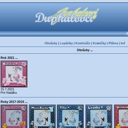
Obrázky
|
Lopáriky
|
Kvetináče
|
Krabičky
|
Plátna
|
Iné
Obrázky ...
Rok 2021 ...
15.7.2021
Pre Natálku
Roky 2017-2019 ...