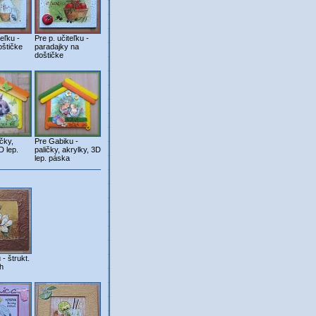
teľku -
Pre p. učiteľku -
oštičke
paradajky na
doštičke
čky,
Pre Gabiku -
D lep.
paličky, akrylky, 3D
lep. páska
- štrukt.
h