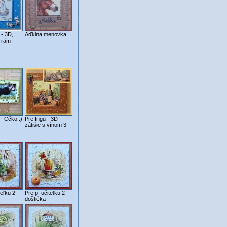
 - 3D,
Aďkina menovka
 rám
- Cčko :)
Pre Ingu - 3D
zátišie s vínom 3
teľku 2 -
Pre p. učiteľku 2 -
doštička