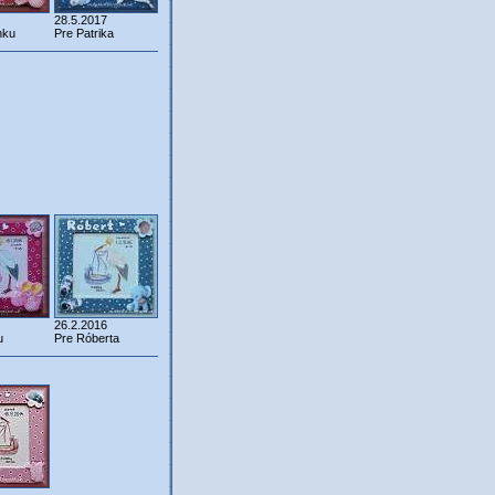
28.5.2017
nku
Pre Patrika
26.2.2016
u
Pre Róberta