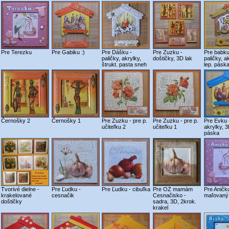
Pre Terezku
Pre Gabiku :)
Pre Dášku -
Pre Zuzku -
Pre babku
paličky, akrylky,
doštičky, 3D lak
paličky, a
štrukt. pasta sneh
lep. pásk
Černošky 2
Černošky 1
Pre Zuzku - pre p.
Pre Zuzku - pre p.
Pre Evku -
učiteľku 2
učiteľku 1
akrylky, 3
páska
Tvorivé dielne -
Pre Ľudku -
Pre Ľudku - cibuľka
Pre OZ mamám
Pre Aničk
krakelované
cesnačik
Cesnačisko -
maľovaný
doštičky
sadra, 3D, 2krok.
krakel