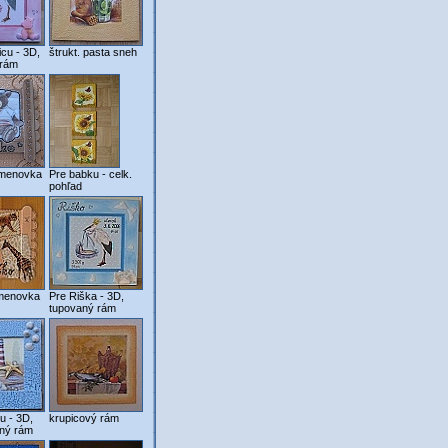
icu - 3D,
štrukt. pasta sneh
 rám
menovka
Pre babku - celk.
pohľad
menovka
Pre Riška - 3D,
tupovaný rám
u - 3D,
krupicový rám
aný rám