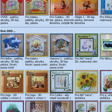
VVN5 - paličky,
Pre babku -
Pre Gabiku - 3D
Vitajte 1 - 3D lep.
Pre Riška
akrylky, 3D lep.
paličky, akrylky, 3D
lep. páska, drevená
páska, drevená
maľovaný
páska
lep. páska
lienočka, motýlik filc
lienočka
Rok 2009 ...
Pre Aďku - paličky,
Pre babku -
Vianoce 1 - paličky,
Pre AM "mara" -
Pre Mirku 
akrylky, 3D lep.
paličky, akrylky,
akrylky, 3D lep.
3D, maľovaný rám
páska, štrukt.
štrukt. pasta sneh
páska, štrukt.
pasta sneh
pasta sneh
Pre Ingu - 3D
Pre Ingu - 3D
Pre Ľudku - aby
Pre AM "viera" -
Pre p. uči
zátišie s vínom 2
zátišie s vínom 1
mladí nezabudli :)
doštička
doštička