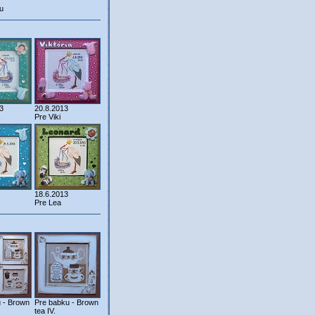
u
3
20.8.2013
Pre Viki
18.6.2013
Pre Lea
 - Brown
Pre babku - Brown
tea IV.