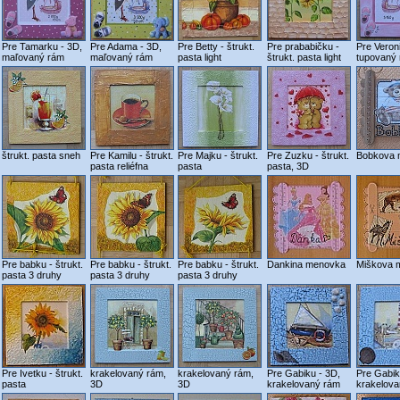
Pre Tamarku - 3D,
Pre Adama - 3D,
Pre Betty - štrukt.
Pre prababičku -
Pre Veron
maľovaný rám
maľovaný rám
pasta light
štrukt. pasta light
tupovaný
štrukt. pasta sneh
Pre Kamilu - štrukt.
Pre Majku - štrukt.
Pre Zuzku - štrukt.
Bobkova 
pasta reliéfna
pasta
pasta, 3D
Pre babku - štrukt.
Pre babku - štrukt.
Pre babku - štrukt.
Dankina menovka
Miškova 
pasta 3 druhy
pasta 3 druhy
pasta 3 druhy
Pre Ivetku - štrukt.
krakelovaný rám,
krakelovaný rám,
Pre Gabiku - 3D,
Pre Gabik
pasta
3D
3D
krakelovaný rám
krakelov