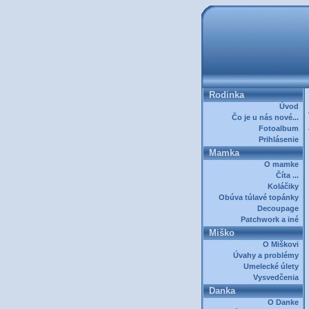
Rodinka
Úvod
Čo je u nás nové...
Fotoalbum
Prihlásenie
Mamka
O mamke
Číta ...
Koláčiky
Obúva túlavé topánky
Decoupage
Patchwork a iné
Miško
O Miškovi
Úvahy a problémy
Umelecké úlety
Vysvedčenia
Danka
O Danke