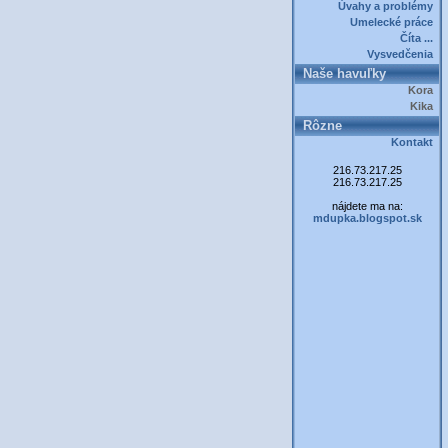
Úvahy a problémy
Umelecké práce
Číta ...
Vysvedčenia
Naše havuľky
Kora
Kika
Rôzne
Kontakt
216.73.217.25
216.73.217.25
nájdete ma na:
mdupka.blogspot.sk