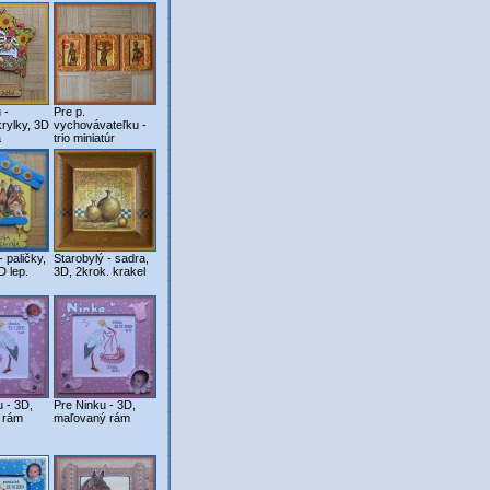
 -
Pre p.
krylky, 3D
vychovávateľku -
a
trio miniatúr
 paličky,
Starobylý - sadra,
D lep.
3D, 2krok. krakel
u - 3D,
Pre Ninku - 3D,
 rám
maľovaný rám