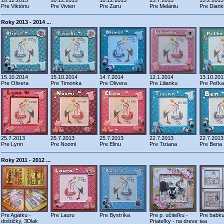
10.12.2015
10.12.2015
10.12.2015
23.7.2015
15.2.2015
Pre Viktóriu
Pre Vivien
Pre Zaru
Pre Melániu
Pre Diank
Roky 2013 - 2014 ...
15.10.2014
15.10.2014
14.7.2014
12.1.2014
13.10.201
Pre Olivera
Pre Timonka
Pre Olivera
Pre Lilianku
Pre Peťka
25.7.2013
25.7.2013
25.7.2013
22.7.2013
22.7.2013
Pre Lynn
Pre Noomi
Pre Elinu
Pre Tiziana
Pre Bena
Roky 2011 - 2012 ...
Pre Agátku -
Pre Lauru
Pre Bystríka
Pre p. učiteľku -
Pre babku
doštičky, 3Dlak
Priateľky - na dreve
tea