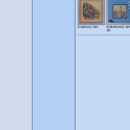
krupicový rám
krakelovaný rám
3D