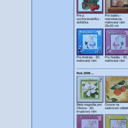
Pre p.
Pre babku -
vychovávateľku -
reprodukcia,
doštička
maľovaný rám
25x32 cm
Pre Andreja - 3D,
Pre Natáliu - 3D,
maľovaný rám
maľovaný rám
Rok 2008 ...
Biela magnólia pre
Ovocie na
Olivera - 3D,
sádrovom odliat
krupicový rám