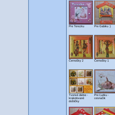
Pre Terezku
Pre Gabiku :)
Černošky 2
Černošky 1
Tvorivé dielne -
Pre Ľudku -
krakelované
cesnačik
doštičky