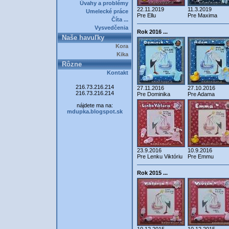
Úvahy a problémy
22.11.2019
11.3.2019
Umelecké práce
Pre Ellu
Pre Maxima
Číta ...
Vysvedčenia
Rok 2016 ...
Naše havuľky
Kora
Kika
Rôzne
Kontakt
216.73.216.214
27.11.2016
27.10.2016
216.73.216.214
Pre Dominika
Pre Adama
nájdete ma na:
mdupka.blogspot.sk
23.9.2016
10.9.2016
Pre Lenku Viktóriu
Pre Emmu
Rok 2015 ...