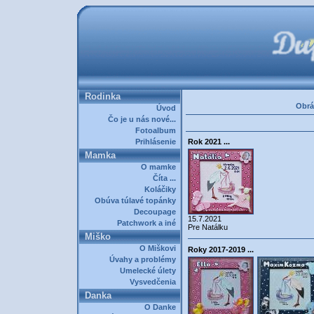
Rodinka
Obrá
Úvod
Čo je u nás nové...
Fotoalbum
Prihlásenie
Rok 2021 ...
Mamka
O mamke
Číta ...
Koláčiky
Obúva túlavé topánky
Decoupage
15.7.2021
Patchwork a iné
Pre Natálku
Miško
O Miškovi
Roky 2017-2019 ...
Úvahy a problémy
Umelecké úlety
Vysvedčenia
Danka
O Danke