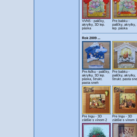
VVN5 - paličky,
Pre babku -
akrylky, 3D lep.
paličky, akrylky,
páska
lep. páska
Rok 2009 ...
Pre Aďku - paličky,
Pre babku -
akrylky, 3D lep.
paličky, akrylky,
páska, štrukt.
štrukt. pasta sn
pasta sneh
Pre Ingu - 3D
Pre Ingu - 3D
zátišie s vínom 2
zátišie s vínom 