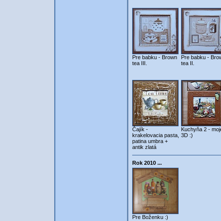
Pre babku - Brown
Pre babku - Bro
tea III.
tea II.
Čajík -
Kuchyňa 2 - moj
krakelovacia pasta,
3D :)
patina umbra +
antik zlatá
Rok 2010 ...
Pre Boženku :)