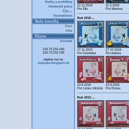
Úvahy a problémy
22.11.2019
11.3.2019
Umelecké práce
Pre Ellu
Pre Maxima
Číta ...
Vysvedčenia
Rok 2016 ...
Naše havuľky
Kora
Kika
Rôzne
Kontakt
216.73.216.140
27.11.2016
27.10.2016
216.73.216.140
Pre Dominika
Pre Adama
nájdete ma na:
mdupka.blogspot.sk
23.9.2016
10.9.2016
Pre Lenku Viktóriu
Pre Emmu
Rok 2015 ...