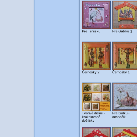
Pre Terezku
Pre Gabiku :)
Černošky 2
Černošky 1
Tvorivé dielne -
Pre Ľudku -
krakelované
cesnačik
doštičky