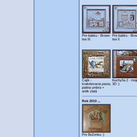
Pre babku - Brown
Pre babku - Bro
tea III.
tea II.
Čajík -
Kuchyňa 2 - moj
krakelovacia pasta,
3D :)
patina umbra +
antik zlatá
Rok 2010 ...
Pre Boženku :)