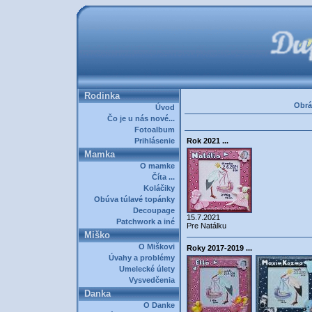
Rodinka
Obrá
Úvod
Čo je u nás nové...
Fotoalbum
Prihlásenie
Rok 2021 ...
Mamka
O mamke
Číta ...
Koláčiky
Obúva túlavé topánky
Decoupage
15.7.2021
Patchwork a iné
Pre Natálku
Miško
O Miškovi
Roky 2017-2019 ...
Úvahy a problémy
Umelecké úlety
Vysvedčenia
Danka
O Danke