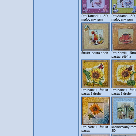
Pre Tamarku - 3D,
Pre Adama - 3D,
maľovaný rám
maľovaný rám
štrukt. pasta sneh
Pre Kamilu - štru
pasta reliéfna
Pre babku - štrukt.
Pre babku - štru
pasta 3 druhy
pasta 3 druhy
Pre Ivetku - štrukt.
krakelovaný rám
pasta
3D