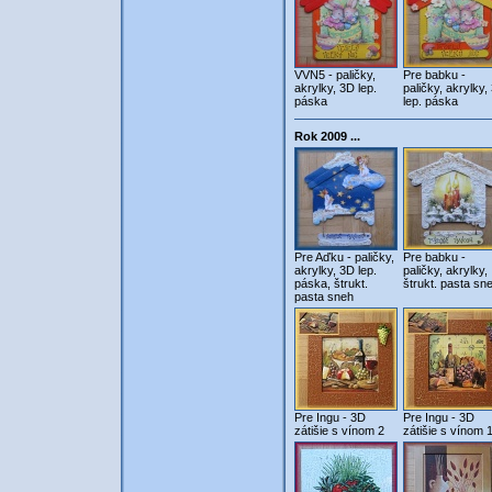
VVN5 - paličky,
Pre babku -
akrylky, 3D lep.
paličky, akrylky,
páska
lep. páska
Rok 2009 ...
Pre Aďku - paličky,
Pre babku -
akrylky, 3D lep.
paličky, akrylky,
páska, štrukt.
štrukt. pasta sn
pasta sneh
Pre Ingu - 3D
Pre Ingu - 3D
zátišie s vínom 2
zátišie s vínom 