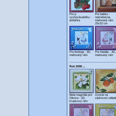
Pre p.
Pre babku -
vychovávateľku -
reprodukcia,
doštička
maľovaný rám
25x32 cm
Pre Andreja - 3D,
Pre Natáliu - 3D,
maľovaný rám
maľovaný rám
Rok 2008 ...
Biela magnólia pre
Ovocie na
Olivera - 3D,
sádrovom odliat
krupicový rám