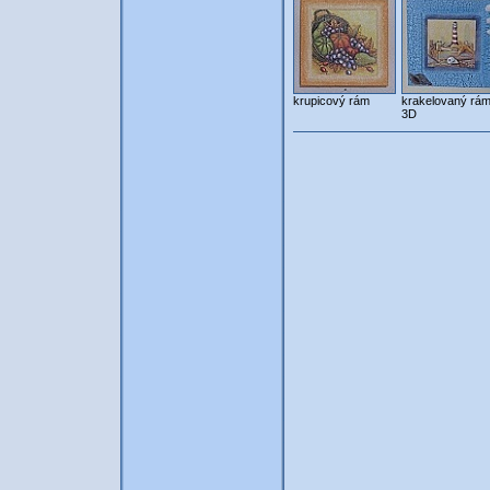
krupicový rám
krakelovaný rám
3D