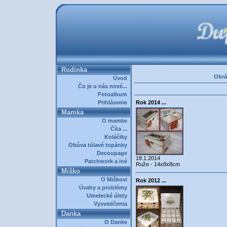
Rodinka
Obrá
Úvod
Čo je u nás nové...
Fotoalbum
Prihlásenie
Rok 2014 ...
Mamka
O mamke
Číta ...
Koláčiky
Obúva túlavé topánky
Decoupage
18.1.2014
Patchwork a iné
Ruže - 14x8x8cm
Miško
O Miškovi
Rok 2012 ...
Úvahy a problémy
Umelecké úlety
Vysvedčenia
Danka
O Danke