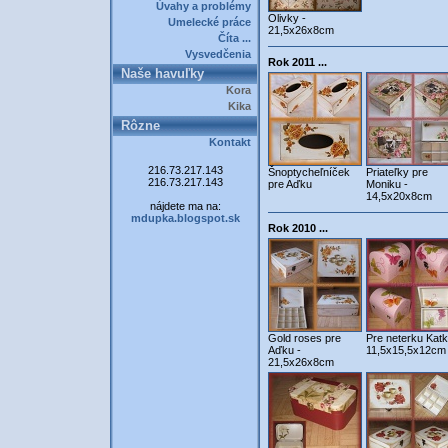
Úvahy a problémy
Olivky -
Umelecké práce
21,5x26x8cm
Číta ...
Vysvedčenia
Rok 2011 ...
Naše havuľky
Kora
Kika
Rôzne
Kontakt
216.73.217.143
Šnoptycheľníček
Priateľky pre
216.73.217.143
pre Aďku
Moniku -
14,5x20x8cm
nájdete ma na:
mdupka.blogspot.sk
Rok 2010 ...
Gold roses pre
Pre neterku Katk
Aďku -
11,5x15,5x12cm
21,5x26x8cm