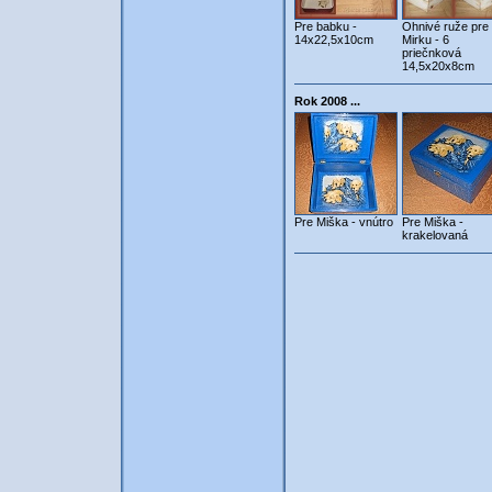
Pre babku -
Ohnivé ruže pre
14x22,5x10cm
Mirku - 6
priečnková
14,5x20x8cm
Rok 2008 ...
Pre Miška - vnútro
Pre Miška -
krakelovaná