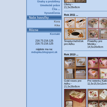
Úvahy a problémy
Olivky -
Umelecké práce
21,5x26x8cm
Číta ...
Vysvedčenia
Rok 2011 ...
Naše havuľky
Kora
Kika
Rôzne
Kontakt
216.73.216.125
Šnoptycheľníček
Priateľky pre
216.73.216.125
pre Aďku
Moniku -
14,5x20x8cm
nájdete ma na:
mdupka.blogspot.sk
Rok 2010 ...
Gold roses pre
Pre neterku Katk
Aďku -
11,5x15,5x12cm
21,5x26x8cm