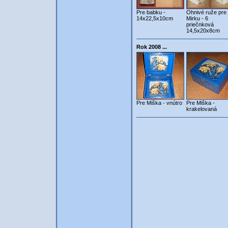
Pre babku -
Ohnivé ruže pre
14x22,5x10cm
Mirku - 6
priečnková
14,5x20x8cm
Rok 2008 ...
Pre Miška - vnútro
Pre Miška -
krakelovaná