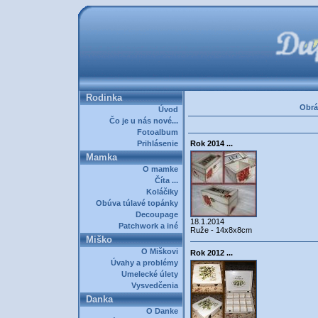
Rodinka
Obrá
Úvod
Čo je u nás nové...
Fotoalbum
Prihlásenie
Rok 2014 ...
Mamka
O mamke
Číta ...
Koláčiky
Obúva túlavé topánky
Decoupage
18.1.2014
Patchwork a iné
Ruže - 14x8x8cm
Miško
O Miškovi
Rok 2012 ...
Úvahy a problémy
Umelecké úlety
Vysvedčenia
Danka
O Danke