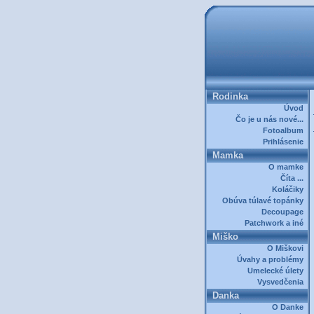
Rodinka
Úvod
Čo je u nás nové...
Fotoalbum
Prihlásenie
Mamka
O mamke
Číta ...
Koláčiky
Obúva túlavé topánky
Decoupage
Patchwork a iné
Miško
O Miškovi
Úvahy a problémy
Umelecké úlety
Vysvedčenia
Danka
O Danke