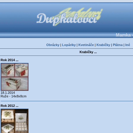
Mamka -
Obrázky
|
Lopáriky
|
Kvetináče
|
Krabičky
|
Plátna
|
Iné
Krabičky ...
Rok 2014 ...
18.1.2014
Ruže - 14x8x8cm
Rok 2012 ...