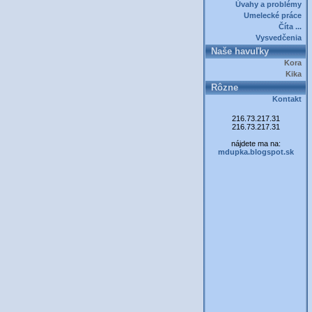
Úvahy a problémy
Umelecké práce
Číta ...
Vysvedčenia
Naše havuľky
Kora
Kika
Rôzne
Kontakt
216.73.217.31
216.73.217.31
nájdete ma na:
mdupka.blogspot.sk