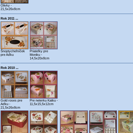
Olivky -
21,5x26x8cm
Rok 2011 ...
Šnoptycheľníček
Priateľky pre
pre Aďku
Moniku -
14,5x20x8cm
Rok 2010 ...
Gold roses pre
Pre neterku Katku -
Aďku -
11,5x15,5x12cm
21,5x26x8cm