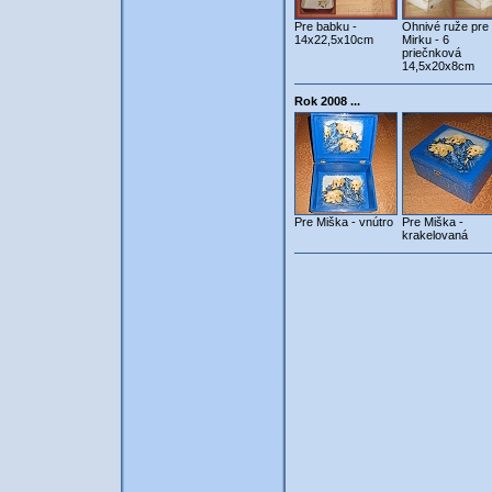
Pre babku -
Ohnivé ruže pre
14x22,5x10cm
Mirku - 6
priečnková
14,5x20x8cm
Rok 2008 ...
Pre Miška - vnútro
Pre Miška -
krakelovaná