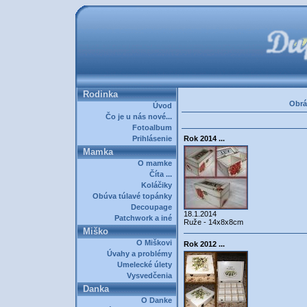
Rodinka
Obrá
Úvod
Čo je u nás nové...
Fotoalbum
Prihlásenie
Rok 2014 ...
Mamka
O mamke
Číta ...
Koláčiky
Obúva túlavé topánky
Decoupage
18.1.2014
Patchwork a iné
Ruže - 14x8x8cm
Miško
O Miškovi
Rok 2012 ...
Úvahy a problémy
Umelecké úlety
Vysvedčenia
Danka
O Danke