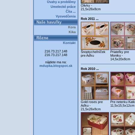
Úvahy a problémy
Olivky -
Umelecké práce
21,5x26x8cm
Číta ...
Vysvedčenia
Rok 2011 ...
Naše havuľky
Kora
Kika
Rôzne
Kontakt
216.73.217.148
Šnoptycheľníček
Priateľky pre
216.73.217.148
pre Aďku
Moniku -
14,5x20x8cm
nájdete ma na:
mdupka.blogspot.sk
Rok 2010 ...
Gold roses pre
Pre neterku Katk
Aďku -
11,5x15,5x12cm
21,5x26x8cm