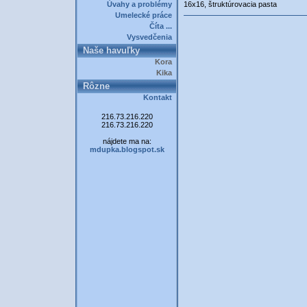
Úvahy a problémy
16x16, štruktúrovacia pasta
Umelecké práce
Číta ...
Vysvedčenia
Naše havuľky
Kora
Kika
Rôzne
Kontakt
216.73.216.220
216.73.216.220
nájdete ma na:
mdupka.blogspot.sk