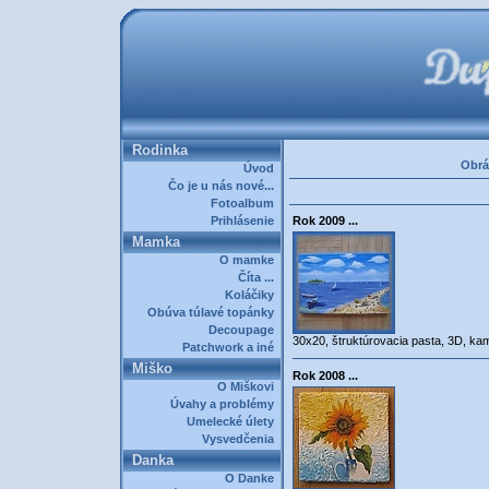
Rodinka
Obrá
Úvod
Čo je u nás nové...
Fotoalbum
Prihlásenie
Rok 2009 ...
Mamka
O mamke
Číta ...
Koláčiky
Obúva túlavé topánky
Decoupage
30x20, štruktúrovacia pasta, 3D, ka
Patchwork a iné
Miško
Rok 2008 ...
O Miškovi
Úvahy a problémy
Umelecké úlety
Vysvedčenia
Danka
O Danke