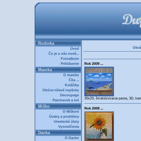
Rodinka
Obrá
Úvod
Čo je u nás nové...
Fotoalbum
Prihlásenie
Rok 2009 ...
Mamka
O mamke
Číta ...
Koláčiky
Obúva túlavé topánky
Decoupage
30x20, štruktúrovacia pasta, 3D, ka
Patchwork a iné
Miško
Rok 2008 ...
O Miškovi
Úvahy a problémy
Umelecké úlety
Vysvedčenia
Danka
O Danke