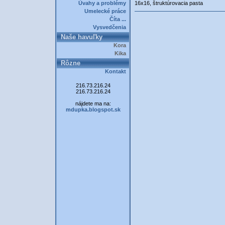
Úvahy a problémy
16x16, štruktúrovacia pasta
Umelecké práce
Číta ...
Vysvedčenia
Naše havuľky
Kora
Kika
Rôzne
Kontakt
216.73.216.24
216.73.216.24
nájdete ma na:
mdupka.blogspot.sk