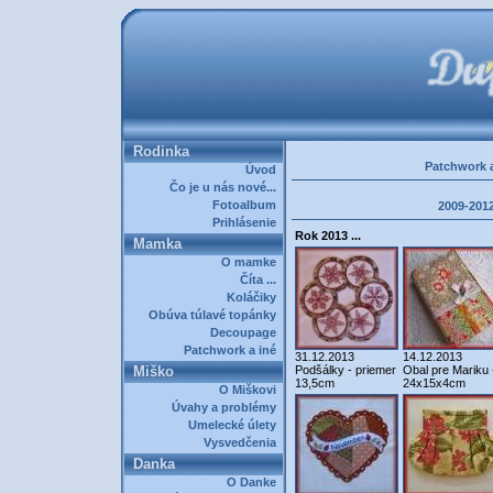
Rodinka
Patchwork a
Úvod
Čo je u nás nové...
Fotoalbum
2009-201
Prihlásenie
Rok 2013 ...
Mamka
O mamke
Číta ...
Koláčiky
Obúva túlavé topánky
Decoupage
Patchwork a iné
31.12.2013
14.12.2013
Miško
Podšálky - priemer
Obal pre Mariku 
13,5cm
24x15x4cm
O Miškovi
Úvahy a problémy
Umelecké úlety
Vysvedčenia
Danka
O Danke