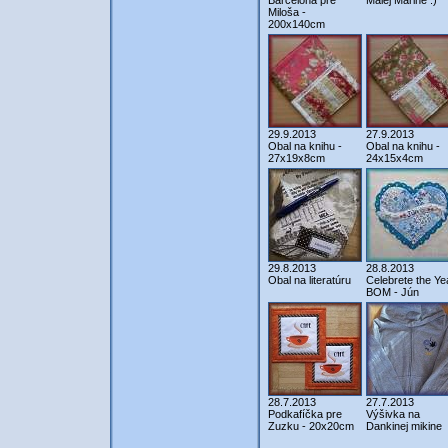
Barcelona pre
Malej Marine :)
Miloša -
200x140cm
29.9.2013
27.9.2013
Obal na knihu -
Obal na knihu -
27x19x8cm
24x15x4cm
29.8.2013
28.8.2013
Obal na literatúru
Celebrete the Ye
BOM - Jún
28.7.2013
27.7.2013
Podkafíčka pre
Výšivka na
Zuzku - 20x20cm
Dankinej mikine