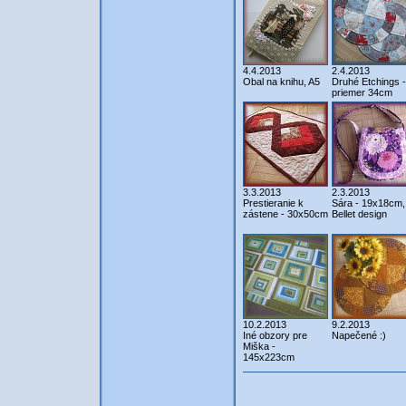
4.4.2013
2.4.2013
Obal na knihu, A5
Druhé Etchings -
priemer 34cm
3.3.2013
2.3.2013
Prestieranie k
Sára - 19x18cm,
zástene - 30x50cm
Bellet design
10.2.2013
9.2.2013
Iné obzory pre
Napečené :)
Miška -
145x223cm