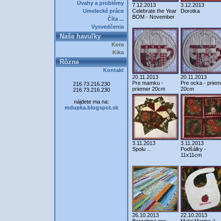
Úvahy a problémy
7.12.2013
3.12.2013
Umelecké práce
Celebrate the Year
Dorotka
BOM - November
Číta ...
Vysvedčenia
Naše havuľky
Kora
Kika
Rôzne
Kontakt
20.11.2013
20.11.2013
Pre mamku -
Pre ocka - priem
216.73.216.230
priemer 20cm
20cm
216.73.216.230
nájdete ma na:
mdupka.blogspot.sk
3.11.2013
3.11.2013
Spolu ...
Podšálky -
11x11cm
26.10.2013
22.10.2013