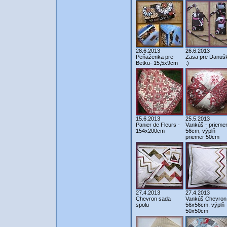
28.6.2013
26.6.2013
Peňaženka pre
Zasa pre Danuš
Betku- 15,5x9cm
:)
15.6.2013
25.5.2013
Panier de Fleurs -
Vankúš - prieme
154x200cm
56cm, výplň
priemer 50cm
27.4.2013
27.4.2013
Chevron sada
Vankúš Chevron
spolu
56x56cm, výplň
50x50cm