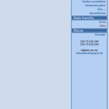
Úvahy a problémy
Umelecké práce
Číta ...
Vysvedčenia
Naše havuľky
Kora
Kika
Rôzne
Kontakt
216.73.216.164
216.73.216.164
nájdete ma na:
mdupka.blogspot.sk