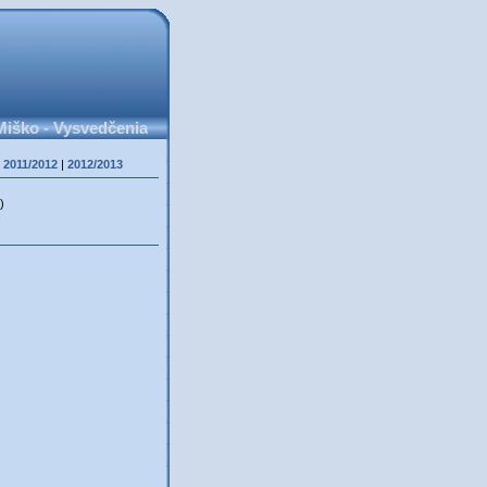
Miško - Vysvedčenia
|
2011/2012
|
2012/2013
)