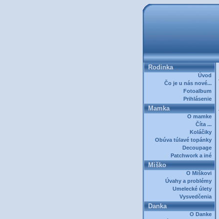
Rodinka
Úvod
Čo je u nás nové...
Fotoalbum
Prihlásenie
Mamka
O mamke
Číta ...
Koláčiky
Obúva túlavé topánky
Decoupage
Patchwork a iné
Miško
O Miškovi
Úvahy a problémy
Umelecké úlety
Vysvedčenia
Danka
O Danke