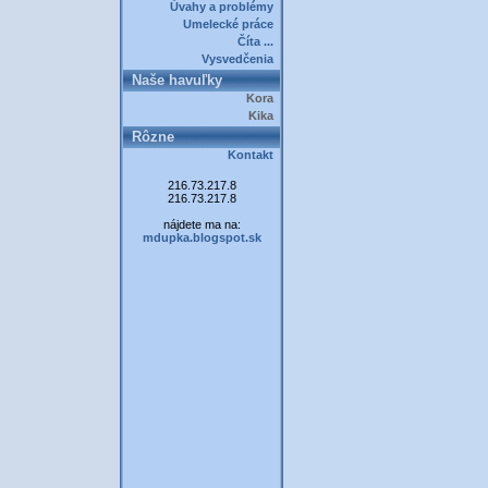
Úvahy a problémy
Umelecké práce
Číta ...
Vysvedčenia
Naše havuľky
Kora
Kika
Rôzne
Kontakt
216.73.217.8
216.73.217.8
nájdete ma na:
mdupka.blogspot.sk