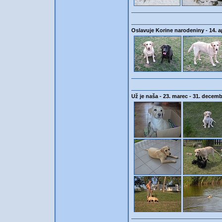
Oslavuje Korine narodeniny - 14. a
Už je naša - 23. marec - 31. decem