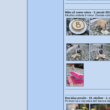
Mám už osem rokov - 3. január 201
Kikuška oslávila 8 rokov. Dostala výbo
Dve kávy prosím - 19. október - 1.
Pri Kore sa z nej stáva tiež barová sle