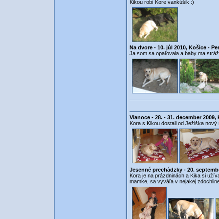
Kikou robí Kore vankúšik :)
Na dvore - 10. júl 2010, Košice - Pe
Ja som sa opaľovala a baby ma strážil
Vianoce - 28. - 31. december 2009, 
Kora s Kikou dostali od Ježiška nový 
Jesenné prechádzky - 20. septembe
Kora je na prázdninách a Kika si užíva
mamke, sa vyváľa v nejakej zdochline 