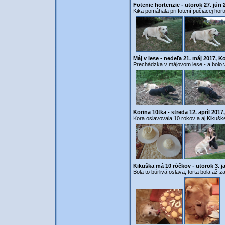
Fotenie hortenzie - utorok 27. jún
Kika pomáhala pri fotení pučiacej hort
Máj v lese - nedeľa 21. máj 2017, K
Prechádzka v májovom lese - a bolo v
Korina 10tka - streda 12. apríl 201
Kora oslavovala 10 rokov a aj Kikuške
Kikuška má 10 rôčkov - utorok 3. j
Bola to búrlivá oslava, torta bola až z