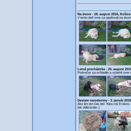
Na dvore - 28. august 2016, Košice
V tento deň sme sa opaľovali na dvore 
Letná prechádzka - 20. august 201
Podvečer sa ochladilo a vybehli sme n
Deviate narodeniny - 3. január 201
Ako len ten čas letí- Kika má 9 rokov. 
tak oblizovala :)