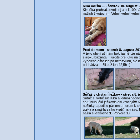
Kika odišla ... - štvrtok 10. august
Kikuška prehrala svoj boj a o 11:00 n
našich životoch ... Veľmi, veľmi, veľmi
Pred domom - utorok 8. august 20
V tejto chvíli už nám bolo jasné, že n
sliepku bažanta ... určite pre Kiku na
vyholené ešte len po ultrazvuku, ale b
odchádza ... žila už len 42,5h :(
Súťaž v chytaní ježkov - streda 5. 
Súťaž si vyhlásila Kika a jednoznačne
sa tí hlúpučkí ježkovia asi vracajú!!! 
nožičky a poďho pár cm smerom k skalk
uteká a snažila sa ho vrátiť na trávu.
našla si ďalšieho :D Potvora :D