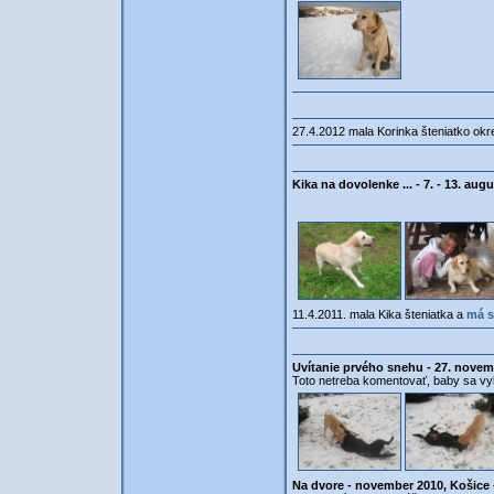
27.4.2012 mala Korinka šteniatko okre
Kika na dovolenke ... - 7. - 13. au
11.4.2011. mala Kika šteniatka a
má s
Uvítanie prvého snehu - 27. novem
Toto netreba komentovať, baby sa vyblá
Na dvore - november 2010, Košice 