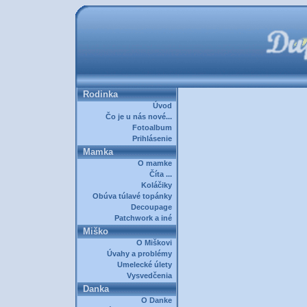
Rodinka
Úvod
Čo je u nás nové...
Fotoalbum
Prihlásenie
Mamka
O mamke
Číta ...
Koláčiky
Obúva túlavé topánky
Decoupage
Patchwork a iné
Miško
O Miškovi
Úvahy a problémy
Umelecké úlety
Vysvedčenia
Danka
O Danke