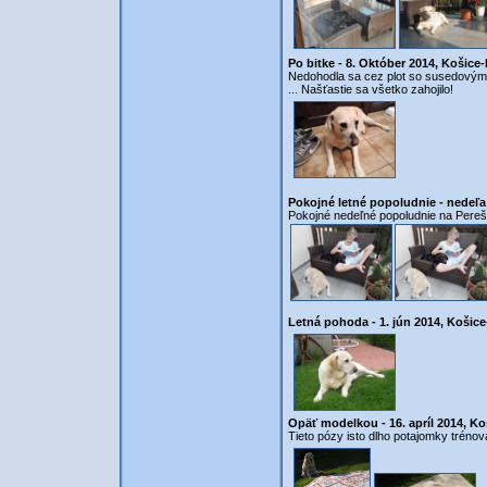
Po bitke - 8. Október 2014, Košice
Nedohodla sa cez plot so susedovým p
... Našťastie sa všetko zahojilo!
Pokojné letné popoludnie - nedeľa 
Pokojné nedeľné popoludnie na Pereši a
Letná pohoda - 1. jún 2014, Košice
Opäť modelkou - 16. apríl 2014, Ko
Tieto pózy isto dlho potajomky trénoval