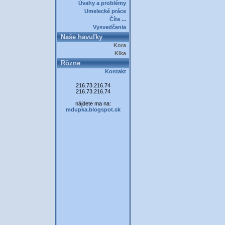
Úvahy a problémy
Umelecké práce
Číta ...
Vysvedčenia
Naše havuľky
Kora
Kika
Rôzne
Kontakt
216.73.216.74
216.73.216.74
nájdete ma na:
mdupka.blogspot.sk