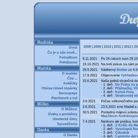
Rodinka
2008
|
2009
|
2010
|
2011
|
2012
|
20
Úvod
Čo je u nás nové...
Fotoalbum
9.11.2021
Po 24 rokoch som 29.10.
Prihlásenie
19.10.2021
Na tretí pokus sa nám po
Mamka
29.9.2021
Nádherný
Betliar
zo 4.9.
O mamke
17.9.2021
Objavovanie
Vyhliadkov
Číta ...
15.6.2021
Naša jediná skutočná d
Koláčiky
- 1. deň :
Do Prahy na pr
Obúva túlavé topánky
- 2. deň :
Prijímačky, Ví
- 3. deň :
Kutná Hora
Decoupage
- 4. deň :
Strahovský kl
Patchwork a iné
3.6.2021
Počas veľkonočného pon
Miško
2.6.2021
23.5.2021 sme hľadali a 
O Miškovi
30.5.2021
Poslednú májovú sobotu 
Úvahy a problémy
Mazóleum Andrássyov
Umelecké úlety
7.4.2021
Neskoro ale predsa, kon
Vysvedčenia
- 1. deň :
Z Košíc do Mal
- 2. deň :
Vysnívaná Ro
Danka
- 3. deň :
Gibraltár
O Danke
- 4. deň :
Caminito del 