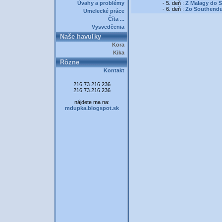
Úvahy a problémy
- 5. deň :
Z Malagy do S
- 6. deň :
Zo Southendu 
Umelecké práce
Číta ...
Vysvedčenia
Naše havuľky
Kora
Kika
Rôzne
Kontakt
216.73.216.236
216.73.216.236
nájdete ma na:
mdupka.blogspot.sk