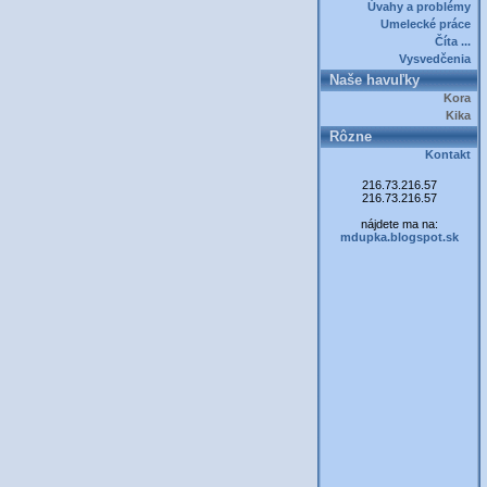
Úvahy a problémy
Umelecké práce
Číta ...
Vysvedčenia
Naše havuľky
Kora
Kika
Rôzne
Kontakt
216.73.216.57
216.73.216.57
nájdete ma na:
mdupka.blogspot.sk