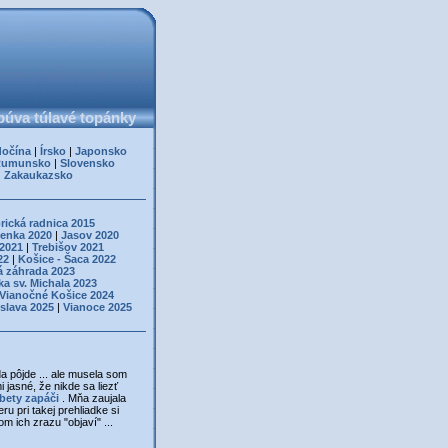
úva túlavé topánky
dočína
|
Írsko
|
Japonsko
Rumunsko
|
Slovensko
|
Zakaukazsko
rická radnica 2015
enka 2020
|
Jasov 2020
 2021
|
Trebišov 2021
22
|
Košice - Šaca 2022
á záhrada 2023
ka sv. Michala 2023
Vianočné Košice 2024
islava 2025
|
Vianoce 2025
 pôjde ... ale musela som
 jasné, že nikde sa liezť
žbety zapáči
. Mňa zaujala
ru pri takej prehliadke si
m ich zrazu "objaví" ...