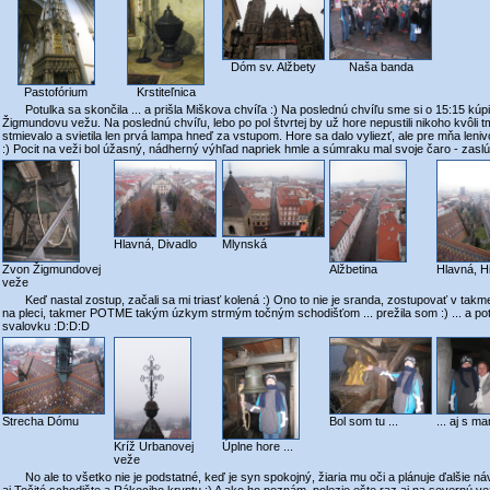
Dóm sv. Alžbety
Naša banda
Pastofórium
Krstiteľnica
Potulka sa skončila ... a prišla Miškova chvíľa :) Na poslednú chvíľu sme si o 15:15 kúpili 
Žigmundovu vežu. Na poslednú chvíľu, lebo po pol štvrtej by už hore nepustili nikoho kvôli t
stmievalo a svietila len prvá lampa hneď za vstupom. Hore sa dalo vyliezť, ale pre mňa len
:) Pocit na veži bol úžasný, nádherný výhľad napriek hmle a súmraku mal svoje čaro - zasl
Hlavná, Divadlo
Mlynská
Zvon Žigmundovej
Alžbetina
Hlavná, Hi
veže
Keď nastal zostup, začali sa mi triasť kolená :) Ono to nie je sranda, zostupovať v takm
na pleci, takmer POTME takým úzkym strmým točným schodišťom ... prežila som :) ... a p
svalovku :D:D:D
Strecha Dómu
Bol som tu ...
... aj s m
Kríž Urbanovej
Úplne hore ...
veže
No ale to všetko nie je podstatné, keď je syn spokojný, žiaria mu oči a plánuje ďalšie ná