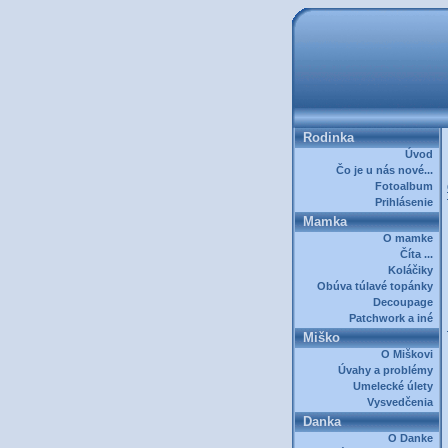
Rodinka
Úvod
Čo je u nás nové...
Fotoalbum
Prihlásenie
Mamka
O mamke
Číta ...
Koláčiky
Obúva túlavé topánky
Decoupage
Patchwork a iné
Miško
O Miškovi
Úvahy a problémy
Umelecké úlety
Vysvedčenia
Danka
O Danke