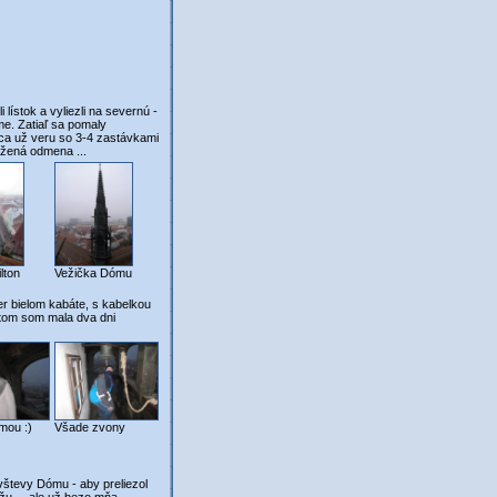
lístok a vyliezli na severnú -
me. Zatiaľ sa pomaly
ivca už veru so 3-4 zastávkami
úžená odmena ...
lton
Vežička Dómu
er bielom kabáte, s kabelkou
otom som mala dva dni
amou :)
Všade zvony
vštevy Dómu - aby preliezol