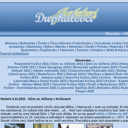
Mamka - Ob
Benelux
|
Bulharsko
|
Česko
|
Čína
|
Dánsko
|
Francúzsko
|
Chorvátsko
|
India
|
In
Jordánsko
|
Maďarsko
|
Malta
|
Maroko
|
Nemecko
|
Omán
|
Poľsko
|
Rakúsko
|
Španielsko
|
Švajčiarsko
|
Taliansko
|
Turecko
|
Ukrajina
|
Veľká Británia
Časová súslednosť
Slovensko ...
Podzemné Košice 2011
|
Dóm sv. Alžbety 2011
|
Dóm sv. Alžbety 2013
|
Histo
Strecha TUKE 2017
|
Stará Synagóga 2018
|
Slovenské opálové bane 2019
|
Čereš
Debraď 2021
|
Hájske vodopády 2021
|
Krásnohorské Podhradie 2021
|
Betliar
Zelené pleso 2021
|
Markušovce 2022
|
Debraď 2022
|
Vlkolínec a Malinô Brdo 20
Košice 2022 - Jakabov palác
|
Vianočné Košice 2022
|
Košice - Botanick
Liptovská Mara a Dolný Kubín 2023
|
Stovežaté Košice 2023
|
Košice - Kapln
Košice - Sándor Márai 2023
|
Vianočné Košice 2023
|
Poráč a Markušovce 2024
|
Košice - Dominikánsky kostol 2025
|
Liptovská Teplička 2025
|
Beňatina 2025
|
Brat
Čingov 2026
Nedeľa 4.12.2011 - Dóm sv. Alžbety v Košiciach
Tentokrát som na poslednú chvíľu ukecala Miška :) Naozaj až v aute sa rozhodol, že teda
mu nasľubovať, že vylezie kde ešte nebol ... uf.... Keď som zbadala to množstvo ľudí, bolo mi
nebude, veď by sme zbúrali Dóm :) Tak som dúfala, že sa mu aspoň
niečo z Dómu sv. Al
stará krstiteľnica zo 14. storočia a veľkolepé k nebesiam sa týčiace pastofórium z r. 1477. Ve
človek všíma veci, ktoré bežne na sv. omši nevníma. Prechádza popri nich pravidelne a poto