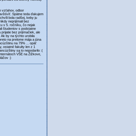
 vzťahov, odbor
navštívíť. Spätne teda ďakujem
hvíli bola radšej, keby ju
nikdy neprijímali bez
u v 5. ročníku, čo nejak
ali študentov s podstatne
prijatie bez prijímačiek, ale
. Ak by na týchto urobila
preto na prelome mája a júna
ncúzštinu na 79% ... opäť
 ostatné fakulty len z 1
ncúzštiny sa to nepodarilo :(
internátoch VŠE na Žižkove,
láčov :)