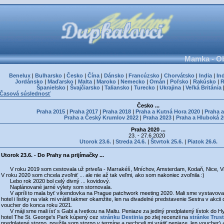
Mamka - Ob
Benelux
|
Bulharsko
|
Česko
|
Čína
|
Dánsko
|
Francúzsko
|
Chorvátsko
|
India
|
In
Jordánsko
|
Maďarsko
|
Malta
|
Maroko
|
Nemecko
|
Omán
|
Poľsko
|
Rakúsko
|
Španielsko
|
Švajčiarsko
|
Taliansko
|
Turecko
|
Ukrajina
|
Veľká Británia
Časová súslednosť
Česko ...
Praha 2015
|
Praha 2017
|
Praha 2018
|
Praha a Kutná Hora 2020
|
Praha a
Praha a Český Krumlov 2022
|
Praha 2023
|
Praha a Hluboká 
Praha 2020 ...
23. - 27.6.2020
Utorok 23.6.
|
Streda 24.6.
|
Štvrtok 25.6.
|
Piatok 26.6.
Utorok 23.6. - Do Prahy na prijímačky ...
V roku 2019 som cestovala už priveľa - Marrakéš, Mníchov, Amsterdam, Kodaň, Nice, Vied
V roku 2020 som chcela zvoľniť ... ale nie až tak veľmi, ako som nakoniec zvoľnila :)
Lebo rok 2020 bol celý divný ... kovidový.
Naplánované jarné výlety som stornovala.
V apríli to mala byť víkendovka na Prague patchwork meeting 2020. Mali sme vystavovať 
hotel i lístky na vlak mi vrátili takmer okamžite, len na divadelné predstavenie Sestra v akcii
voucher do konca roku 2021.
V máji sme mali ísť s Gabi a Ivetkou na Maltu. Peniaze za jediný predplatený lístok do Hypog
hotel The St. George's Park kúpený cez
stránku Destinia
po zlej recenzii na
stránke Trust
predplatené storno, použila som storno v termíne a nechceli mi vrátiť peniaze, len voucher)