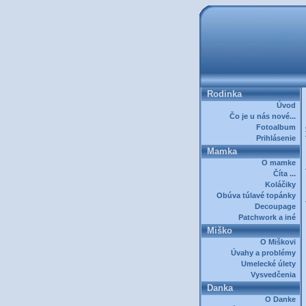
Rodinka
Úvod
Čo je u nás nové...
Fotoalbum
Prihlásenie
Mamka
O mamke
Číta ...
Koláčiky
Obúva túlavé topánky
Decoupage
Patchwork a iné
Miško
O Miškovi
Úvahy a problémy
Umelecké úlety
Vysvedčenia
Danka
O Danke