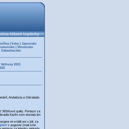
úva túlavé topánky
dočína
|
Írsko
|
Japonsko
Rumunsko
|
Slovensko
|
Zakaukazsko
 Veltrusy 2021
2025
eň, Andalúzia a Gibralatár.
365ťkové quilty. Peniaze za
 divadla Karlín som dostala len
ea mi vrátili asi v júli, za
pilot
v auguste (mali sme
 a peniaze za letenky niekedy