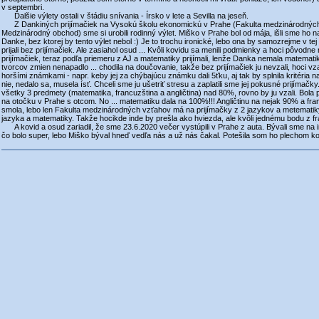
v septembri.
Ďalšie výlety ostali v štádiu snívania - Írsko v lete a Sevilla na jeseň.
Z Dankiných prijímačiek na Vysokú školu ekonomickú v Prahe (Fakulta medzinárodných
Medzinárodný obchod) sme si urobili rodinný výlet. Miško v Prahe bol od mája, išli sme ho 
Danke, bez ktorej by tento výlet nebol :) Je to trochu ironické, lebo ona by samozrejme v tej c
prijali bez prijímačiek. Ale zasiahol osud ... Kvôli kovidu sa menili podmienky a hoci pôvodne 
prijímačiek, teraz podľa priemeru z AJ a matematiky prijímali, lenže Danka nemala matematik
tvorcov zmien nenapadlo ... chodila na doučovanie, takže bez prijímačiek ju nevzali, hoci vz
horšími známkami - napr. keby jej za chýbajúcu známku dali 5ťku, aj tak by splnila kritéria na 
nie, nedalo sa, musela ísť. Chceli sme ju ušetriť stresu a zaplatili sme jej pokusné prijímačky
všetky 3 predmety (matematika, francuzština a angličtina) nad 80%, rovno by ju vzali. Bola 
na otočku v Prahe s otcom. No ... matematiku dala na 100%!!! Angličtinu na nejak 90% a fra
smola, lebo len Fakulta medzinárodných vzťahov má na prijímačky z 2 jazykov a metematiky,
jazyka a matematiky. Takže hocikde inde by prešla ako hviezda, ale kvôli jednému bodu z fra
A kovid a osud zariadil, že sme 23.6.2020 večer vystúpili v Prahe z auta. Bývali sme na 
čo bolo super, lebo Miško býval hneď vedľa nás a už nás čakal. Potešila som ho plechom ko