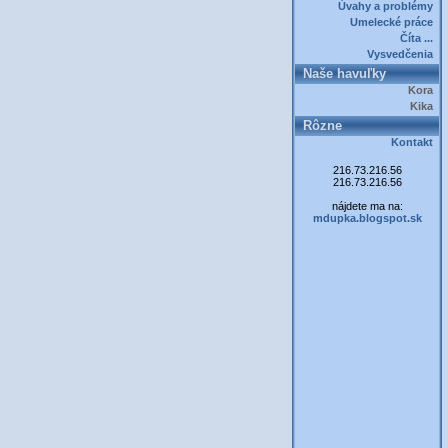
Úvahy a problémy
Umelecké práce
Číta ...
Vysvedčenia
Naše havuľky
Kora
Kika
Rôzne
Kontakt
216.73.216.56
216.73.216.56
nájdete ma na:
mdupka.blogspot.sk