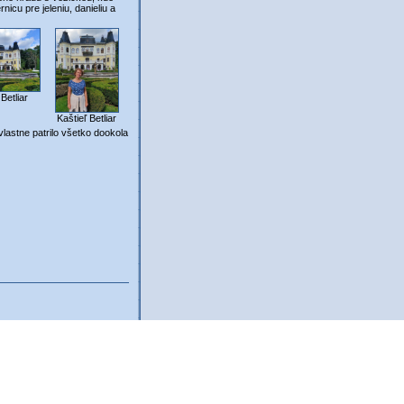
icu pre jeleniu, danieliu a
 Betliar
Kaštieľ Betliar
stne patrilo všetko dookola