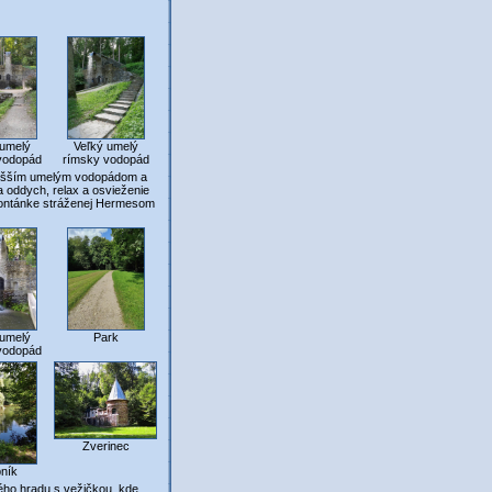
 umelý
Veľký umelý
vodopád
rímsky vodopád
vyšším umelým vodopádom a
 oddych, relax a osvieženie
fontánke stráženej Hermesom
 umelý
Park
vodopád
Zverinec
ník
ého hradu s vežičkou, kde