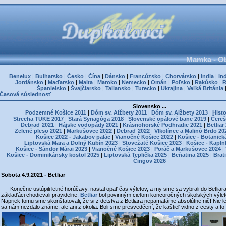
Mamka - Ob
Benelux
|
Bulharsko
|
Česko
|
Čína
|
Dánsko
|
Francúzsko
|
Chorvátsko
|
India
|
In
Jordánsko
|
Maďarsko
|
Malta
|
Maroko
|
Nemecko
|
Omán
|
Poľsko
|
Rakúsko
|
Španielsko
|
Švajčiarsko
|
Taliansko
|
Turecko
|
Ukrajina
|
Veľká Británia
Časová súslednosť
Slovensko ...
Podzemné Košice 2011
|
Dóm sv. Alžbety 2011
|
Dóm sv. Alžbety 2013
|
Histo
Strecha TUKE 2017
|
Stará Synagóga 2018
|
Slovenské opálové bane 2019
|
Čereš
Debraď 2021
|
Hájske vodopády 2021
|
Krásnohorské Podhradie 2021
|
Betliar
Zelené pleso 2021
|
Markušovce 2022
|
Debraď 2022
|
Vlkolínec a Malinô Brdo 20
Košice 2022 - Jakabov palác
|
Vianočné Košice 2022
|
Košice - Botanick
Liptovská Mara a Dolný Kubín 2023
|
Stovežaté Košice 2023
|
Košice - Kapln
Košice - Sándor Márai 2023
|
Vianočné Košice 2023
|
Poráč a Markušovce 2024
|
Košice - Dominikánsky kostol 2025
|
Liptovská Teplička 2025
|
Beňatina 2025
|
Brat
Čingov 2026
Sobota 4.9.2021 - Betliar
Konečne ustúpili letné horúčavy, nastal opäť čas výletov, a my sme sa vybrali do Betliar
záklaďáci chodievali pravidelne.
Betliar
bol povinným cieľom koncoročných školských výleto
Napriek tomu sme skonštatovali, že si z detstva z Betliara nepamätáme absolútne nič! Nie len
sa nám nezdalo známe, ale ani z okolia. Boli sme presvedčení, že kaštieľ vidno z cesty a to