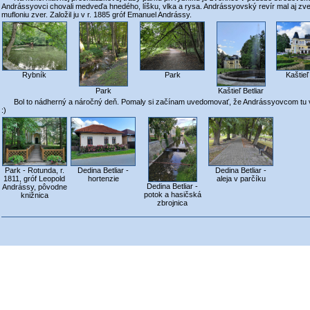
Andrássyovci chovali medveďa hnedého, líšku, vlka a rysa. Andrássyovský revír mal aj zvern
mufloniu zver. Založil ju v r. 1885 gróf Emanuel Andrássy.
Park
Rybník
Kaštieľ
Kaštieľ Betliar
Park
Bol to nádherný a náročný deň. Pomaly si začínam uvedomovať, že Andrássyovcom tu vla
:)
Dedina Betliar -
Dedina Betliar -
Park - Rotunda, r.
hortenzie
aleja v parčíku
1811, gróf Leopold
Dedina Betliar -
Andrássy, pôvodne
potok a hasičská
knižnica
zbrojnica