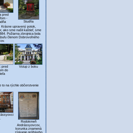
a pred
eľom -
Studňa
adňa
r. Krásne upravený potok,
, ako sme našli kaštieľ, sme
884. Požiarna zbrojnica bola
tabuľu členom Dobrovoľného
čov.
k pred
Vstup z boku
om do
ieľa
e to na rýchle občerstvenie
rássyovci
.
Rodokmeň
Andrássyovcov,
korunka znamená
získanie grófskeho