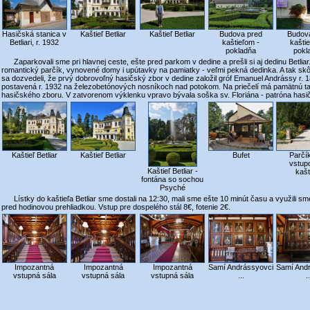
Budova pred
Hasičská stanica v
Kaštieľ Betliar
Kaštieľ Betliar
Budov
kaštieľom -
Betliari, r. 1932
kašti
pokladňa
pokl
Zaparkovali sme pri hlavnej ceste, ešte pred parkom v dedine a prešli si aj dedinu Betlia
romantický parčík, vynovené domy i upútavky na pamiatky - veľmi pekná dedinka. A tak skôr
sa dozvedeli, že prvý dobrovoľný hasičský zbor v dedine založil gróf Emanuel Andrássy r. 1
postavená r. 1932 na železobetónových nosníkoch nad potokom. Na priečelí má pamätnú 
hasičského zboru. V zatvorenom výklenku vpravo bývala soška sv. Floriána - patróna hasi
Kaštieľ Betliar
Kaštieľ Betliar
Bufet
Parčí
vstup
Kaštieľ Betliar -
kašt
fontána so sochou
Psyché
Lístky do kaštieľa Betliar sme dostali na 12:30, mali sme ešte 10 minút času a využili sm
pred hodinovou prehliadkou. Vstup pre dospelého stál 8€, fotenie 2€.
Impozantná
Impozantná
Impozantná
Samí Andrássyovci
Samí And
vstupná sála
vstupná sála
vstupná sála
...
..