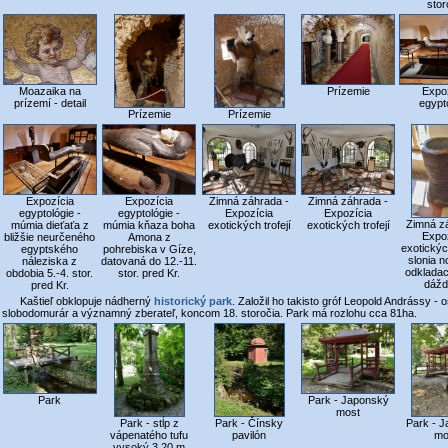
stor
Moazaika na
Prízemie
Expo
prízemí - detail
egypt
Prízemie
Prízemie
Expozícia
Expozícia
Zimná záhrada -
Zimná záhrada -
egyptológie -
egyptológie -
Expozícia
Expozícia
Zimná z
múmia dieťaťa z
múmia kňaza boha
exotických trofejí
exotických trofejí
Expo
bližšie neurčeného
Amona z
exotických
egyptského
pohrebiska v Gíze,
slonia 
náleziska z
datovaná do 12.-11.
odkladac
obdobia 5.-4. stor.
stor. pred Kr.
dážd
pred Kr.
Kaštieľ obklopuje nádherný
historický park
. Založil ho takisto gróf Leopold Andrássy - o
slobodomurár a významný zberateľ, koncom 18. storočia. Park má rozlohu cca 81ha.
Park
Park - Japonský
most
Park - stĺp z
Park - Čínsky
Park - 
vápenatého tufu
pavilón
mo
vysoký 3,20 m