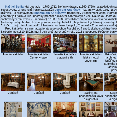
Kaštieľ Betliar
dal postaviť r. 1702-1712 Štefan Andrássy (1660-1720) na základoch s
Bebekovcov. O jeho rozšírenie sa zaslúžil
Leopold Andrássy
(maďarsky Lipót, 1767-1824),
knižnicu. Po prestavbách
Emanuelom Andrássym
(maďarsky v rodokmeni Manó, v strede 
jeho brat je Gyula=Július, uhorský premiér a minister zahraničných vecí Rakúsko-Uhorska, p
pochovaný v mauzóleu v Trebišove) r. 1880–1886 dostal dnešnú podobu loveckého kaštieľa
Andrássyovských zbierok - nábytku, umeleckých diel, kníh, poľovníckych trofejí, exotických t
Ázii. O rozvoj zbierok sa zaslúžili hlavne spomínaní Leopold, Emanuel a Emanuelov syn Gej
Pred kaštieľom sa nachádza fontána so sochou Psyché od francúzskeho sochára (kovol
Barbedienne (1810-1892), ktorá bola zreštaurovaná v roku 2015 s podporou Poštovej banky
Interiér kaštieľa -
Interiér kaštieľa
Interiér kaštieľa -
Interiér kaštieľa -
Príručná
vstupná sála
Červený salón
lebka medzi
na ohriev
suvenírmi
jedálňou
kuchyňa 
kaštieľa
poži
Jedáleň
Jedáleň
Jedáleň
Salónik na
Salón
poobedňajšiu kávu
poobedňa
a cigaretku
a cig