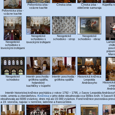
Poľovnícka izba -
Čínska izba
Čínska izba -
Kúpelňa n
vzácne kachle
oblečenie samuraja
Poľovnícka izba -
vzácne kachle
Neogotické
Neogotické
Neogotické
schodisko s
schodisko - strop
schodisko - obraz
Neogotické
Lampi
loveckými trofejami
schodisko s
chdb
loveckými trofejami
posc
pripom
Marok
Neogotické
Interiér poschodia -
Interiér poschodia -
Historická knižnica
schodisko
grófkina spálňa,
grófkina spálňa
Leopolda
Historick
holandské
Andrássyho
Leop
kachličky v kúpeľni
Andrá
Interiér historickej knižnice pochádza z rokov 1792 – 1795, z časov Leopolda Andrássyh
vede, umeniu a zberateľstvu.
Knižnica
v jeho dobe obsahovala cca 565ks kníh. V časoch 
obsahovala asi 6000 zväzkov, dnes má asi 15 000 zväzkov. Fond knižnice pozostáva prevaž
a 19. storočia, najviac v nemčine, latinčine a francúzštine.