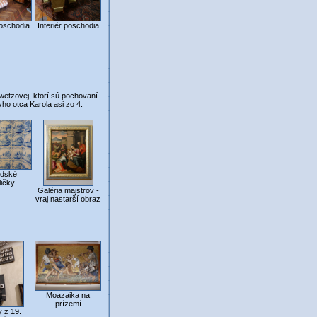
poschodia
Interiér poschodia
etzovej, ktorí sú pochovaní
o otca Karola asi zo 4.
ndské
ličky
Galéria majstrov -
vraj nastarší obraz
Moazaika na
prízemí
y z 19.