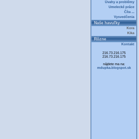
Úvahy a problémy
Umelecké práce
Číta ...
Vysvedčenia
Naše havuľky
Kora
Kika
Rôzne
Kontakt
216.73.216.175
216.73.216.175
nájdete ma na:
mdupka.blogspot.sk