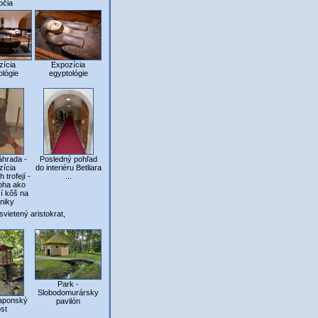
očia
zícia
Expozícia
ológie
egyptológie
áhrada -
Posledný pohľad
zícia
do interiéru Betliara
 trofejí -
...
noha ako
í kôš na
niky
svietený aristokrat,
Park -
Slobodomurársky
Japonský
pavilón
st