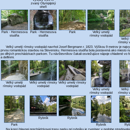
zvaný Olympijský
oheň
Park
Park - Hermesova
Park - Hermesova
Veľký umelý
studňa
studňa
rímsky vodopád
Veľký
rímsky 
Veľký umelý rímsky vodopád navrhol Josef Bergmann r. 1823. Výškou 9 metrov je naj
prvou romantickou stavbou na Slovensku. Hermesova studňa bola postavená ako miesto na
po dlhých prechádzkach parkom. Tu návštevníkov čakali osviežujúce nápoje chladené vo 
a delfinmi.
Veľký umelý
Veľký umelý rímsky
Veľký umelý rímsky
rímsky vodopád
vodopád
vodopád
Veľký umelý
Veľký
rímsky vodopád
rímsky 
Rybník
Rybník
Ryb
Park
Rybník
Na konci hlavnej prechádzkovej trasy parku pri rybníku je zverinec v podobe stredovek