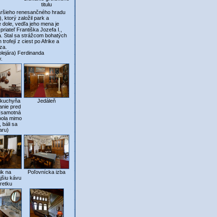
titulu
taršieho renesančného hradu
 ktorý založil park a
dole, vedľa jeho mena je
riateľ Františka Jozefa I.,
. Stal sa strážcom bohatých
rofejí z ciest po Afrike a
za.
ejára) Ferdinanda
.
 kuchyňa
Jedáleň
anie pred
 (samotná
bola mimo
, báli sa
aru)
ik na
Poľovnícka izba
jšiu kávu
aretku