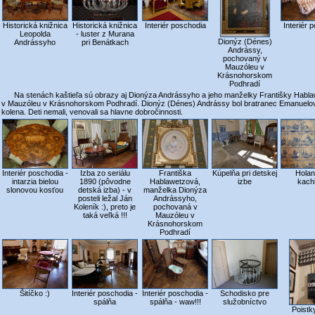
Historická knižnica
Historická knižnica
Interiér poschodia
Interiér 
Leopolda
- luster z Murana
Dionýz (Dénes)
Andrássyho
pri Benátkach
Andrássy,
pochovaný v
Mauzóleu v
Krásnohorskom
Podhradí
Na stenách kaštieľa sú obrazy aj Dionýza Andrássyho a jeho manželky Františky Hablaw
v Mauzóleu v Krásnohorskom Podhradí. Dionýz (Dénes) Andrássy bol bratranec Emanuelovh
kolena. Deti nemali, venovali sa hlavne dobročinnosti.
Interiér poschodia -
Izba zo seriálu
Františka
Kúpelňa pri detskej
Hola
intarzia bielou
1890 (pôvodne
Hablawetzová,
izbe
kach
slonovou kosťou
detská izba) - v
manželka Dionýza
posteli ležal Ján
Andrássyho,
Koleník :), preto je
pochovaná v
taká veľká !!!
Mauzóleu v
Krásnohorskom
Podhradí
Interiér poschodia -
Šitíčko :)
Interiér poschodia -
Schodisko pre
spálňa - waw!!!
spálňa
služobníctvo
Poistk