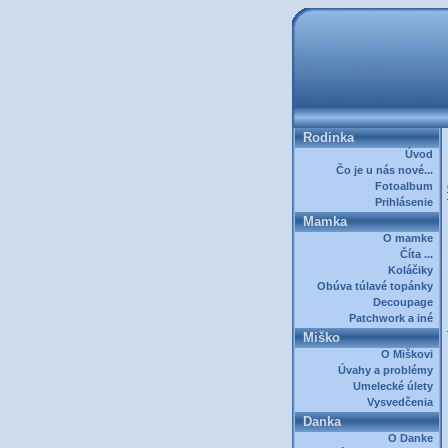
Rodinka
Úvod
Čo je u nás nové...
Fotoalbum
Prihlásenie
Mamka
O mamke
Číta ...
Koláčiky
Obúva túlavé topánky
Decoupage
Patchwork a iné
Miško
O Miškovi
Úvahy a problémy
Umelecké úlety
Vysvedčenia
Danka
O Danke