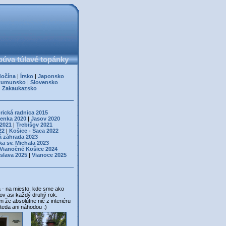
úva túlavé topánky
dočína
|
Írsko
|
Japonsko
Rumunsko
|
Slovensko
|
Zakaukazsko
rická radnica 2015
enka 2020
|
Jasov 2020
 2021
|
Trebišov 2021
22
|
Košice - Šaca 2022
á záhrada 2023
ka sv. Michala 2023
Vianočné Košice 2024
islava 2025
|
Vianoce 2025
a - na miesto, kde sme ako
v asi každý druhý rok.
 že absolútne nič z interiéru
 teda ani náhodou :)