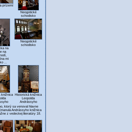
a prízemí
Neogotické
schodisko
Neogotické
schodisko
čka na
e na
hodí,
ína mi
o ...
á knižnica
Historická knižnica
olda
Leopolda
ssyho
Andrássyho
o, ktorý sa venoval hlavne
Emanula Andrássyho knižnica
ne z vedeckej literatúry 18.