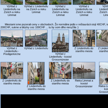
Výhľad z
Výhľad z Lindenhofu
Výhľad z
Výhľad z
Výhľ
Lindenhofu na
na Zürich a rieku
Lindenhofu na
Lindenhofu na
Linden
Zürich a rieku
Limmat
Zürich a rieku
Zürich a rieku
Zürich 
Limmat
Limmat
Limmat
Lim
Miestami sme pozerali ceny v obchodoch. Že normálne jedlo v reštaurácii stojí 40CHF, t
200CHF, sukne a blúzky cez 100CHF ... tu by som dlho nevyžila :)
Výhľad z
Výhľad z Lindenhofu
Z Lindenhofu do
Z Linde
Lindenhofu -
starého mesta
staréh
Výhľad z
Predigerkirche
Lindenhofu - kostol
Grossmünster
Z Lindenhofu do
Z Lindenhofu do
Rieka Limmat a
starého mesta
starého mesta
kostol
Z Lindenhofu do
Rieka L
Grossmünster
starého mesta
kos
Grossm