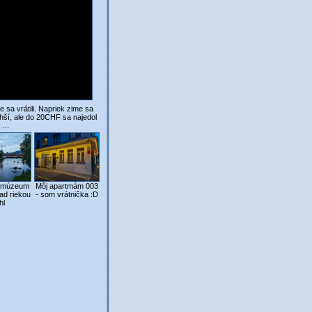
a vrátili. Napriek zime sa
hší, ale do 20CHF sa najedol
...
 múzeum
Môj apartmám 003
nad riekou
- som vrátnička :D
hl