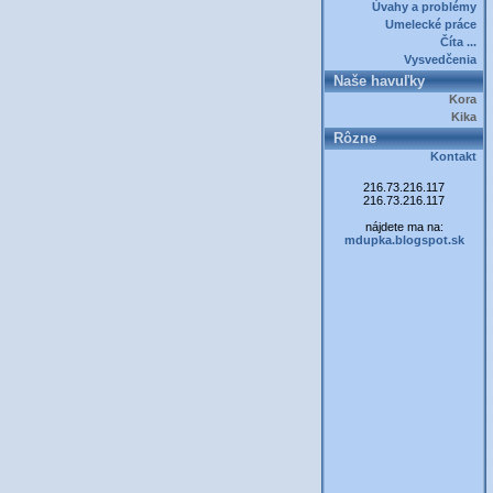
Úvahy a problémy
Umelecké práce
Číta ...
Vysvedčenia
Naše havuľky
Kora
Kika
Rôzne
Kontakt
216.73.216.117
216.73.216.117
nájdete ma na:
mdupka.blogspot.sk