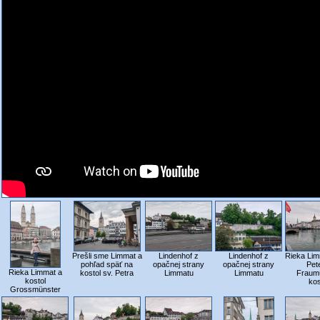
Prešli sme Limmat a
Lindenhof z
Lindenhof z
Rieka Lim
pohľad späť na
opačnej strany
opačnej strany
Pet
Rieka Limmat a
kostol sv. Petra
Limmatu
Limmatu
Fraum
kostol
kos
Grossmünster