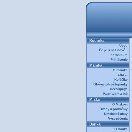
Rodinka
Úvod
Čo je u nás nové...
Fotoalbum
Prihlásenie
Mamka
O mamke
Číta ...
Koláčiky
Obúva túlavé topánky
Decoupage
Patchwork a iné
Miško
O Miškovi
Úvahy a problémy
Umelecké úlety
Vysvedčenia
Danka
O Danke