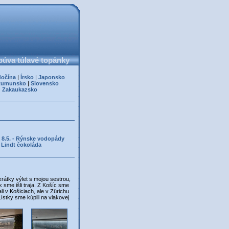
úva túlavé topánky
dočína
|
Írsko
|
Japonsko
Rumunsko
|
Slovensko
|
Zakaukazsko
k 8.5. - Rýnske vodopády
a Lindt čokoláda
rátky výlet s mojou sestrou,
 sme išli traja. Z Košíc sme
i v Košiciach, ale v Zürichu
Lístky sme kúpili na vlakovej