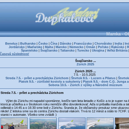
Mamka - Ob
Benelux
|
Bulharsko
|
Česko
|
Čína
|
Dánsko
|
Francúzsko
|
Chorvátsko
|
India
|
In
Jordánsko
|
Maďarsko
|
Malta
|
Maroko
|
Nemecko
|
Omán
|
Poľsko
|
Rakúsko
|
Španielsko
|
Švajčiarsko
|
Taliansko
|
Turecko
|
Ukrajina
|
Veľká Británia
Časová súslednosť
Švajčiarsko ...
Zürich 2025
Zürich 2025 ...
7.5. - 10.5.2025
Streda 7.5. - prílet a prechádzka Zürichom
|
Štvrtok 8.5. - Luzern a Pilatus
|
Štvrto
Piatok 9.5. - zürišské kostoly a sukulenty
|
Piatok 9.5. - dom C.G. Junga 
Sobota 10.5. - Zürich z výšky a Národné múzeum
Streda 7.5. - prílet a prechádzka Zürichom
Výlet do Zürichu mi napadol spontánne, keďže tam lieta lietadlo z Košíc a to je super na k
ktorá je učiteľka a v školskom roku nemôže dlho dovolenkovať. Aďa si pribalila manžela a tak
odlietali o 14:45 a o 16:30 sme boli v Zürichu. Sranda je, že občiansky preukaz sme ukazoval
nikde! Z letiska sme sa do centra Zürichu dostali vlakom. Trvá to 12 minút a stálo to 7CHF. 
stanici v automate. Všetko sme zvládli :)