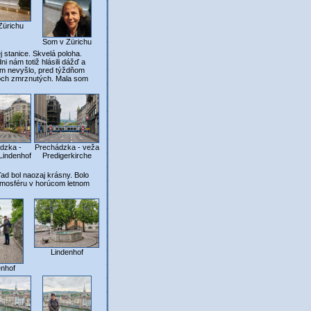
Zürichu
Som v Zürichu
j stanice. Skvelá poloha.
i nám totiž hlásili dážď a
nám nevyšlo, pred týždňom
roch zmrznutých. Mala som
dzka -
Prechádzka - veža
Lindenhof
Predigerkirche
d bol naozaj krásny. Bolo
 atmosféru v horúcom letnom
Lindenhof
enhof