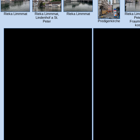
Rieka Limmmat
Rieka Limmmat,
Rieka Limmmat
Rieka Lim
Lindenhof a St.
Pet
Predigerkirche
Peter
Fraum
kos