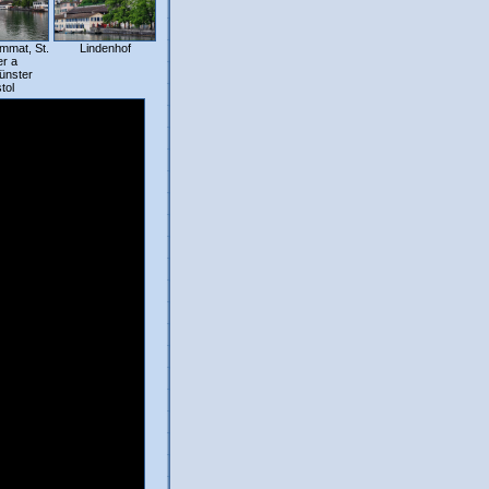
mmat, St.
Lindenhof
er a
ünster
tol