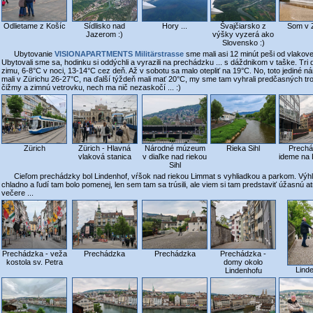
Odlietame z Košíc
Sídlisko nad
Hory ...
Švajčiarsko z
Som v 
Jazerom :)
výšky vyzerá ako
Slovensko :)
Ubytovanie
VISIONAPARTMENTS Militärstrasse
sme mali asi 12 minút peši od vlakove
Ubytovali sme sa, hodinku si oddýchli a vyrazili na prechádzku ... s dáždnikom v taške. Tri dn
zimu, 6-8°C v noci, 13-14°C cez deň. Až v sobotu sa malo otepliť na 19°C. No, toto jediné 
mali v Zürichu 26-27°C, na ďalší týždeň mali mať 20°C, my sme tam vyhrali predčasných t
čižmy a zimnú vetrovku, nech ma nič nezaskočí ... :)
Zürich
Zürich - Hlavná
Národné múzeum
Rieka Sihl
Prechá
vlaková stanica
v diaľke nad riekou
ideme na 
Sihl
Cieľom prechádzky bol Lindenhof, vŕšok nad riekou Limmat s vyhliadkou a parkom. Výhľa
chladno a ľudí tam bolo pomenej, len sem tam sa trúsili, ale viem si tam predstaviť úžasnú
večere ...
Prechádzka - veža
Prechádzka
Prechádzka
Prechádzka -
kostola sv. Petra
domy okolo
Lind
Lindenhofu