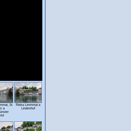
mmat, St.
Rieka Limmmat a
er a
Lindenhof
ünster
tol