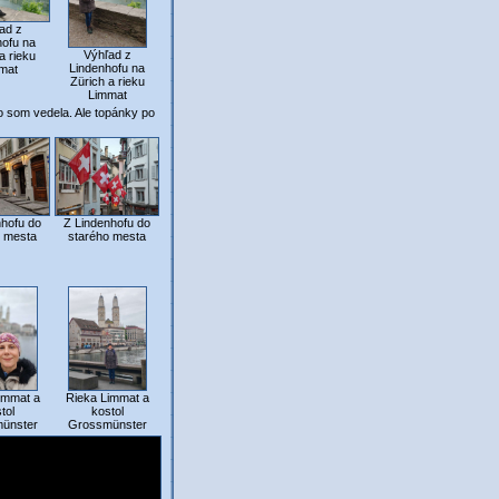
ad z
hofu na
Výhľad z
a rieku
Lindenhofu na
mat
Zürich a rieku
Limmat
o som vedela. Ale topánky po
nhofu do
Z Lindenhofu do
o mesta
starého mesta
immat a
Rieka Limmat a
tol
kostol
ünster
Grossmünster