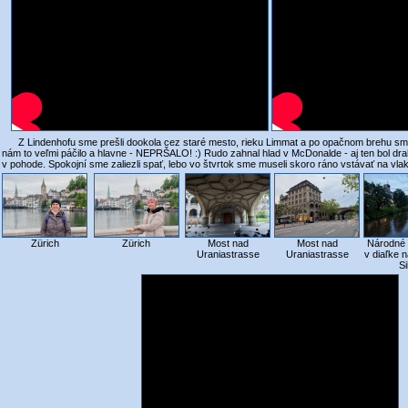
Z Lindenhofu sme prešli dookola cez staré mesto, rieku Limmat a po opačnom brehu sme s
nám to veľmi páčilo a hlavne - NEPRŠALO! :) Rudo zahnal hlad v McDonalde - aj ten bol dra
v pohode. Spokojní sme zaliezli spať, lebo vo štvrtok sme museli skoro ráno vstávať na vlak 
Zürich
Zürich
Most nad
Most nad
Národné
Uraniastrasse
Uraniastrasse
v diaľke 
Si