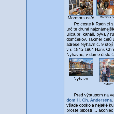
Mormors c
Mormors café
Po ceste k Radnici sme 
určite druhé najznámejši
ulica pri kanáli, bývalý 
domčekov. Takmer celú ul
adrese Nyhavn č. 9 stojí 
v r. 1845-1864 Hans Chri
Nyhavne, v dome číslo č
Nyhavn
Nyhavn
Pred výstupom na vežu
dom H. Ch. Andersena
.
všade dookola nejaké kur
proste blbosti ... akonie