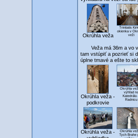
Trinitatis Kir
okienka v Okr
Okrúhla veža
veži
Veža má 36m a vo výšk
tam vstúpiť a pozrieť si 
úplne tmavé a ešte to skl
Okrúhla vež
výhľad n
Okrúhla veža -
Katedrálu 
Radnicu
podkrovie
Okrúhla veža -
Okrúhla vež
Tych Brahe 