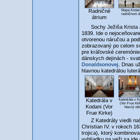
Mapa Kodan
Radničné
radničnom át
átrium
Sochy Ježiša Krista a 
1839. Ide o nejoceňovane
otvorenou náručou a podľ
zobrazovaný po celom sv
pre kráľovské ceremónie.
dánskych dejinách - sva
Donaldsonovej
. Dnas už
hlavnou katedrálou luterá
Katedrála v
Katedrála v K
(Vor Frue Kir
Kodani (Vor
hlavný olt
Frue Kirke)
Z Katedrály viedli naš
Christian IV. v rokoch 16
trojica), ktorý kombinova
vyhliadku na veži sa ide