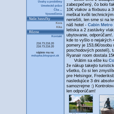
Úvahy a problémy
zabezpečený, čo bolo fak
Umelecké práce
10€ vlakov a flixbusu a 
Číta ...
Vysvedčenia
meškal kvôli technickým
Naše havuľky
neriešili, len sme si na 
Kora
náš hotel -
Cabin Metro 
Kika
letiska a 2 zastávky vla
Rôzne
ubytovanie, odporúčam!. 
Kontakt
kde to vyšlo o nejakých 
216.73.216.20
pomery je 153,6€/osobu n
216.73.216.20
poschodových postelí), 
nájdete ma na:
Ryanair room dostala 15€/
mdupka.blogspot.sk
Vrátim sa ešte ku
Co
že nákup takejto turistick
všetko, čo si len zmyslíte
pre Helsingor, Frederiks
nasledujúce 3 dni absolvo
samozrejme :) Kontrolova
len odporúčam!