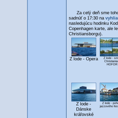
Za celý deň sme toho už 
sadnúť o 17:30 na
vyhli
nasledujúcu hodinku Kodaň
Copenhagen karte, ale l
Christiansborgu).
Z lode - Opera
Z lode - sm
Christiania
HOFOR
Z lode -
Z lode - po
jazzového fest
Dánske
kráľovské