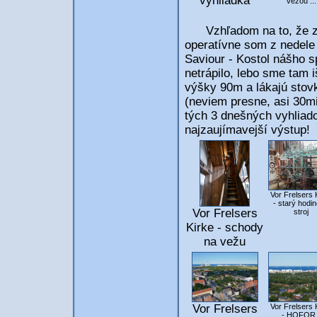
vyhliadka
vežou ...
Vzhľadom na to, že zat
operatívne som z nedele
Saviour - Kostol nášho sp
netrápilo, lebo sme tam 
výšky 90m a lákajú stovk
(neviem presne, asi 30mi
tých 3 dnešných vyhliadok
najzaujímavejší výstup!
Vor Frelsers 
- starý hodi
Vor Frelsers
stroj
Kirke - schody
na vežu
Vor Frelsers
Vor Frelsers 
- HOFOR 