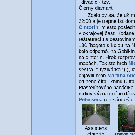
divadlo - tzv.
Čierny diamant
Zdalo by sa, že už mmá
22:00 a je trápne ísť do
Cintorín
, miesto posled
v okrajovej časti Kodane
reštauráciu s cestovinam
13€ (bageta s kolou na N
bolo odporné, na Gabikin
na cintorín. Hrob rozprá
mapách. Takisto hrob
Ni
sestra je fyzikárka :) )
objavili hrob
Martina An
od neho čítali knihu Dit
Plastelínového panáčika 
rodiny významného dánsk
Petersena
(on sám ešte p
Assistens
cintorín
Assistens cint