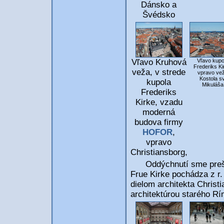
Dánsko a
Švédsko
Vľavo Kruhová
Vľavo kupo
Frederiks Ki
veža, v strede
vpravo ve
Kostola sv
kupola
Mikuláša
Frederiks
Kirke, vzadu
moderná
budova firmy
HOFOR
,
vpravo
Christiansborg,
Oddýchnutí sme prešli
Frue Kirke pochádza z r. 
dielom architekta Christ
architektúrou starého Rí