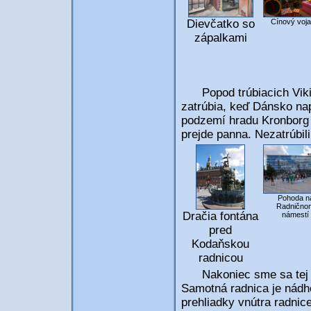
Dievčatko so
Cínový voja
zápalkami
Popod trúbiacich Viking
zatrúbia, keď Dánsko nap
podzemí hradu Kronborg (
prejde panna. Nezatrúbili
Pohoda n
Radnično
Dračia fontána
námestí
pred
Kodaňskou
radnicou
Nakoniec sme sa te
Samotná radnica je nádher
prehliadky vnútra radnice