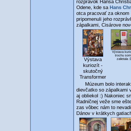
rozprávok Hansa Christia
Odene, kde sa
Hans Chr
otca pracovať za oknom 
pripomenuli jeho rozpráv
zápalkami, Cisárove nové
Výstava kurio
trochu som
Výstava
zalietala :
kuriozít -
skutočný
Transformer
Múzeum bolo interaktívn
dievčatko so zápalkami vi
aj obliekol :) Nakoniec 
Radničnej veže sme ešte
zas vôbec nám to nevadil
Dánov v krátkych gatiach