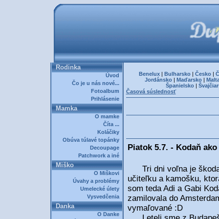
Rodinka
Benelux
|
Bulharsko
|
Česko
|
Č
Úvod
Jordánsko
|
Maďarsko
|
Malt
Čo je u nás nové...
Španielsko
|
Švajčia
Fotoalbum
Časová súslednosť
Prihlásenie
Mamka
O mamke
Číta ...
Koláčiky
Obúva túlavé topánky
Piatok 5.7. - Kodaň ako
Decoupage
Patchwork a iné
Miško
Tri dni voľna je škoda 
O Miškovi
učiteľku a kamošku, kto
Úvahy a problémy
som teda Adi a Gabi Kod
Umelecké úlety
Vysvedčenia
zamilovala do Amsterdamu
Danka
vymaľované :D
O Danke
Leteli sme z Budapešti.