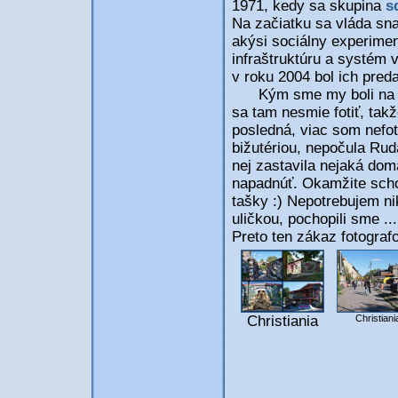
1971, kedy sa skupina
s
Na začiatku sa vláda sna
akýsi sociálny experiment
infraštruktúru a systém v
v roku 2004 bol ich pred
Kým sme my boli na veži
sa tam nesmie fotiť, takž
posledná, viac som nefot
bižutériou, nepočula Ruda,
nej zastavila nejaká dom
napadnúť. Okamžite schov
tašky :) Nepotrebujem ni
uličkou, pochopili sme ..
Preto ten zákaz fotograf
Christiani
Christiania