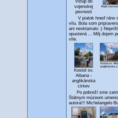
Vstup do
vojenskej
Malá morská 
pevnosti
V piatok hneď ráno sm
vílu. Bola som pripraven
ani nesklamalo :) Nepriš
opustená ... Môj dojem p
víle.
Kostol sv. Alb
anglikánska c
Kostol sv.
Albana -
anglikánska
cirkev
Po pobreží sme zamieri
Štátnym múzeom umenia. 
autora!!! Michelangelo B