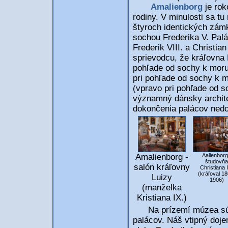
Amalienborg
je rok
rodiny. V minulosti sa t
štyroch identických zámk
sochou Frederika V. Palá
Frederik VIII. a Christi
sprievodcu, že kráľovna M
pohľade od sochy k moru,
pri pohľade od sochy k mo
(vpravo pri pohľade od s
významný dánsky architek
dokončenia palácov nedo
Amalienborg -
Aalienborg
študovňa
salón kráľovny
Christiana 
(kráľoval 18
Luizy
1906)
(manželka
Kristiana IX.)
Na prízemí múzea sú ob
palácov. Náš vtipný dojem