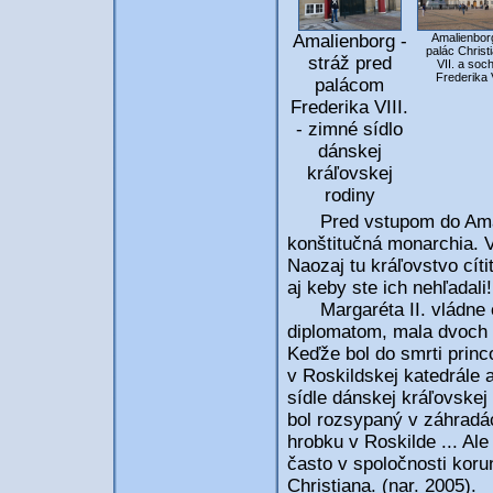
Amalienborg -
Amalienbor
palác Christ
stráž pred
VII. a soc
Frederika 
palácom
Frederika VIII.
- zimné sídlo
dánskej
kráľovskej
rodiny
Pred vstupom do Amali
konštitučná monarchia. V
Naozaj tu kráľovstvo cít
aj keby ste ich nehľadali
Margaréta II. vládne 
diplomatom, mala dvoch s
Keďže bol do smrti prin
v Roskildskej katedrále 
sídle dánskej kráľovskej
bol rozsypaný v záhradá
hrobku v Roskilde ... Ale
často v spoločnosti koru
Christiana. (nar. 2005).