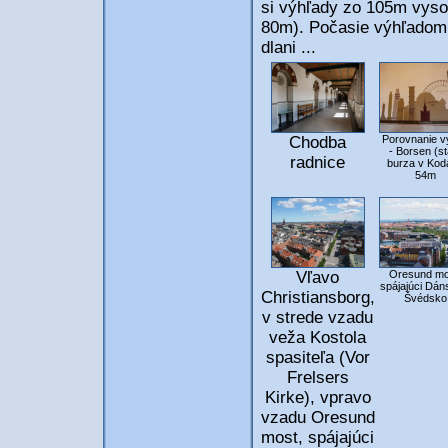
si výhľady zo 105m vysok
80m). Počasie výhľadom v
dlani ...
Chodba
Porovnanie v
- Borsen (st
radnice
burza v Kod
54m
Oresund mo
Vľavo
spájajúci Dán
Christiansborg,
Švédsko
v strede vzadu
veža Kostola
spasiteľa (Vor
Frelsers
Kirke), vpravo
vzadu Oresund
most, spájajúci