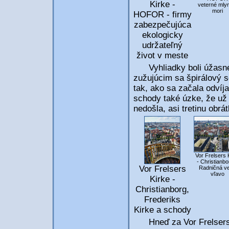
Kirke -
veterné mly
mori
HOFOR - firmy
zabezpečujúca
ekologicky
udržateľný
život v meste
Vyhliadky boli úžasné a
zužujúcim sa špirálový 
tak, ako sa začala odvíja
schody také úzke, že už 
nedošla, asi tretinu obrá
Vor Frelsers 
- Christianbo
Vor Frelsers
Radničná v
vľavo
Kirke -
Christianborg,
Frederiks
Kirke a schody
Hneď za Vor Frelsers 