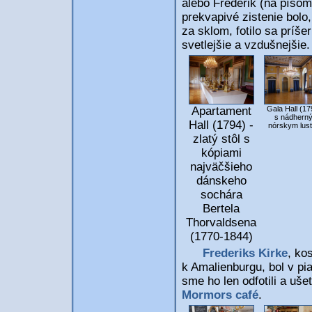
alebo Frederik (na písom
prekvapivé zistenie bolo,
za sklom, fotilo sa príše
svetlejšie a vzdušnejšie.
Apartament
Gala Hall (17
s nádhern
Hall (1794) -
nórskym lus
zlatý stôl s
kópiami
najväčšieho
dánskeho
sochára
Bertela
Thorvaldsena
(1770-1844)
Frederiks Kirke
, ko
k Amalienburgu, bol v pi
sme ho len odfotili a uš
Mormors café
.