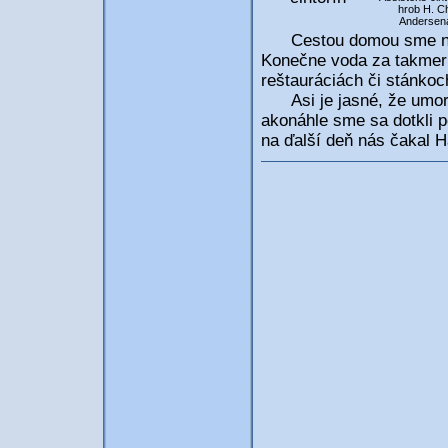
hrob H. C
Andersen
Cestou domou sme na st
Konečne voda za takmer 
reštauráciách či stánkoch
Asi je jasné, že umore
akonáhle sme sa dotkli p
na ďalší deň nás čakal H