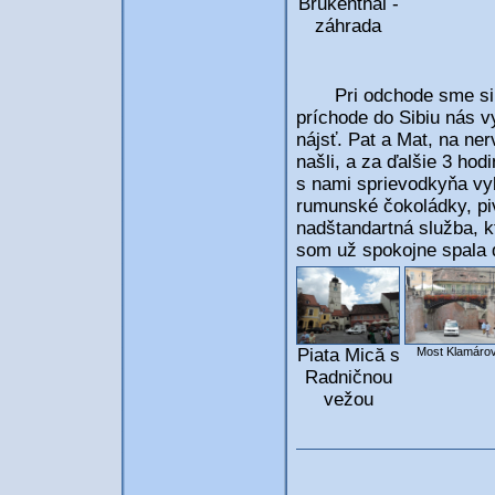
Brukenthal -
záhrada
Pri odchode sme si počk
príchode do Sibiu nás vy
nájsť. Pat a Mat, na ne
našli, a za ďalšie 3 hod
s nami sprievodkyňa vy
rumunské čokoládky, pivo
nadštandartná služba, k
som už spokojne spala 
Piata Mică s
Most Klamáro
Radničnou
vežou