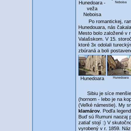
Hunedoara -
Neboisa
veža
Neboisa
Po romantickej, ranne
Hunedouara, nás čakal
Mesto bolo založené v 
Valašskom. V 15. storoč
ktoré 3x odolali tureck
zbúraná a boli postave
Hunedoara
Hunedoara
Sibiu je síce menšie 
(hornom - lebo je na ko
(Veľké námestie). My s
klamárov
. Podľa legend
Buď sú Rumuni naozaj pr
zatiaľ stojí :) V skutočn
vyrobený v r. 1859. Ná