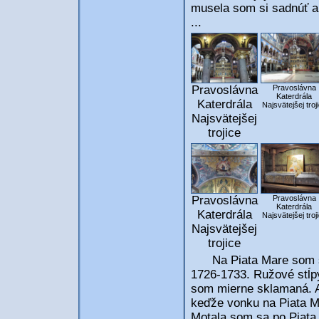
musela som si sadnúť a
...
Pravoslávna
Pravoslávna
Katerdrála
Katerdrála
Najsvätejšej troj
Najsvätejšej
trojice
Pravoslávna
Pravoslávna
Katerdrála
Katerdrála
Najsvätejšej troj
Najsvätejšej
trojice
Na Piata Mare som si
1726-1733. Ružové stĺp
som mierne sklamaná. Al
keďže vonku na Piata Mar
Motala som sa po Piata