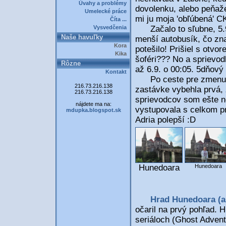
Úvahy a problémy
dovolenku, alebo peňaže
Umelecké práce
mi ju moja 'obľúbená' CK
Číta ...
Vysvedčenia
Začalo to sľubne, 5.9.
Naše havuľky
menší autobusík, čo zn
Kora
potešilo! Prišiel s otv
Kika
šoféri??? No a sprievod
Rôzne
až 6.9. o 00:05. 5dňový 
Kontakt
Po ceste pre zmenu ve
216.73.216.138
zastávke vybehla prvá, 
216.73.216.138
sprievodcov som ešte n
nájdete ma na:
vystupovala s celkom p
mdupka.blogspot.sk
Adria polepší :D
Hunedoara
Hunedoara
Hrad Hunedoara (a
očaril na prvý pohľad. H
seriáloch (Ghost Advent