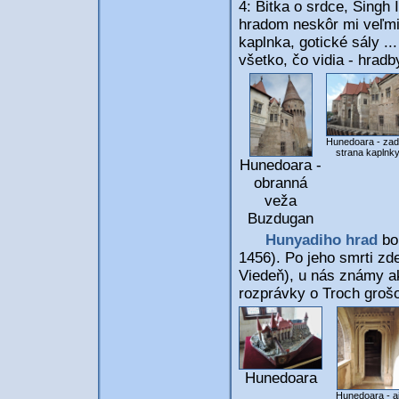
4: Bitka o srdce, Singh 
hradom neskôr mi veľmi 
kaplnka, gotické sály ...
všetko, čo vidia - hradb
Hunedoara - za
strana kaplnk
Hunedoara -
obranná
veža
Buzdugan
Hunyadiho hrad
bo
1456). Po jeho smrti zd
Viedeň), u nás známy ak
rozprávky o Troch groš
Hunedoara
Hunedoara - a