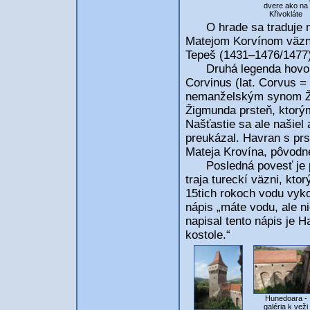
dvere ako na
Křivokláte
O hrade sa traduje nie
Matejom Korvínom väzn
Tepeš (1431–1476/1477),
Druhá legenda hovorí,
Corvinus (lat. Corvus =
nemanželským synom Ž
Žigmunda prsteň, ktorým
Našťastie sa ale našie
preukázal. Havran s pr
Mateja Krovína, pôvod
Posledná povesť je pov
traja tureckí väzni, kt
15tich rokoch vodu vyko
nápis „máte vodu, ale n
napisal tento nápis je H
kostole.“
Hunedoara -
galéria k veži