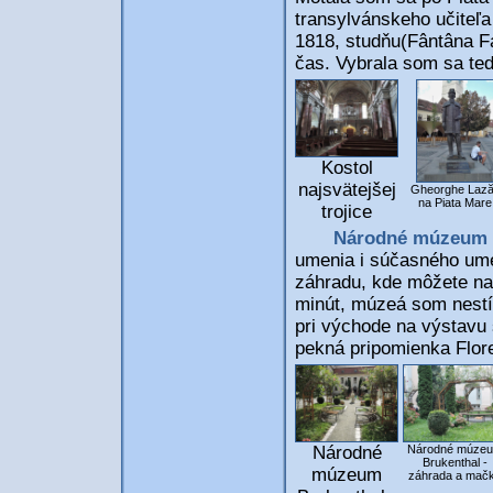
transylvánskeho učiteľa
1818, studňu(Fântâna F
čas. Vybrala som sa te
Kostol
najsvätejšej
Gheorghe Lază
na Piata Mare
trojice
Národné múzeum 
umenia i súčasného ume
záhradu, kde môžete na
minút, múzeá som nestí
pri východe na výstavu 
pekná pripomienka Flore
Národné
Národné múze
Brukenthal -
múzeum
záhrada a mač