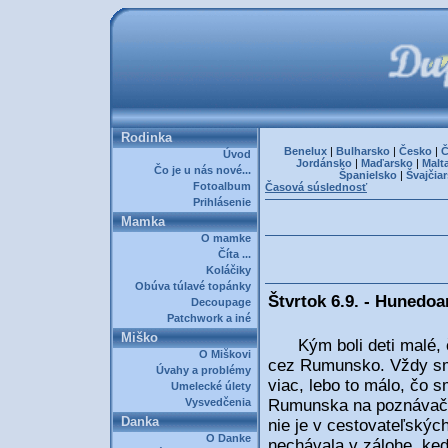
Rodinka
Benelux
|
Bulharsko
|
Česko
|
Č
Úvod
Jordánsko
|
Maďarsko
|
Malt
Čo je u nás nové...
Španielsko
|
Švajčia
Fotoalbum
Časová súslednosť
Prihlásenie
Mamka
O mamke
Číta ...
Koláčiky
Obúva túlavé topánky
Štvrtok 6.9. - Hunedoa
Decoupage
Patchwork a iné
Miško
Kým boli deti malé, ča
O Miškovi
cez Rumunsko. Vždy sme
Úvahy a problémy
viac, lebo to málo, čo s
Umelecké úlety
Vysvedčenia
Rumunska na poznávačk
Danka
nie je v cestovateľskýc
O Danke
nechávala v zálohe, ke