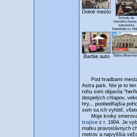
Dolné mesto
Schody do
Horného mesta
luteránska
Katedrála sv. Má
Barbie auto
Štátna filharmón
Pod hradbami mesta s
Astra park. Nie je to le
rohu som objavila "herňu
dospelých chlapov, veko
hry... poobedňajšia po
som sa ich vyfotiť, všet
Moje kroky smeroval
trojice
z r. 1904. Je v
matku pravoslávnych ch
metrov a najvyššia veža