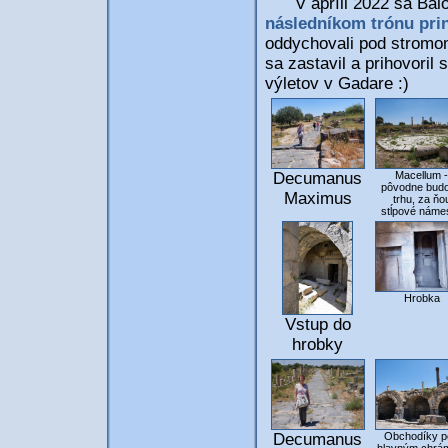
V apríli 2022 sa Baloo
následníkom trónu pr
oddychovali pod stromom
sa zastavil a prihovoril
výletov v Gadare :)
Decumanus
Macellum -
pôvodne bud
Maximus
trhu, za ňo
stĺpové námes
Hrobka
Vstup do
hrobky
Decumanus
Obchodíky p