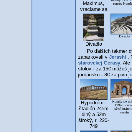
hlavným chr
Maximus,
(oproti Nymf
vraciame sa
Divadlo
Divadlo
Po ďalších takmer dvo
zaparkovali v
Jerashi
. 
starovekej Gerasy
. Ale
stolov - za 15€ môžeš je
jordánsku - 8€ za pivo je
Hadriánov obl
Hypodróm -
129n.l. - no
štadión 245m
južná brána 
mesta
dlhý a 52m
široký, r. 220-
749