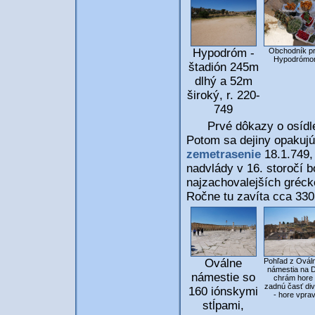
Obchodník p
Hypodróm -
Hypodrómo
štadión 245m
dlhý a 52m
široký, r. 220-
749
Prvé dôkazy o osídlení 
Potom sa dejiny opakujú
zemetrasenie
18.1.749,
nadvlády v 16. storočí 
najzachovalejších gréc
Ročne tu zavíta cca 330
Oválne
Pohľad z Ovál
námestia na D
námestie so
chrám hore
zadnú časť div
160 iónskymi
- hore vpra
stĺpami,