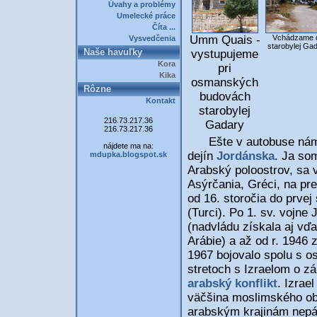
Úvahy a problémy
Umelecké práce
Číta ...
Vchádzame 
Umm Quais -
Vysvedčenia
starobylej Ga
Naše havuľky
vystupujeme
Kora
pri
Kika
osmanských
Rôzne
budovách
Kontakt
starobylej
216.73.217.36
Gadary
216.73.217.36
Ešte v autobuse nám Ni
nájdete ma na:
dejín
Jordánska
. Ja som
mdupka.blogspot.sk
Arabský poloostrov, sa vš
Asýrčania, Gréci, na pr
od 16. storočia do prvej
(Turci). Po 1. sv. vojne
(nadvládu získala aj v
Arábie) a až od r. 1946 
1967 bojovalo spolu s o
stretoch s Izraelom o z
arabský konflikt
. Izrae
väčšina moslimského ob
arabským krajinám nepáč