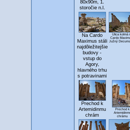
80x90m, 1.
storočie n.l.
Na Cardo
Ulica kolmá 
Cardo Maximu
Maximus stáli
Južný Decum
najdôležitejšie
budovy -
vstup do
Agory,
hlavného trhu
s potravinami
Prechod k
Artemidinmu
Prechod k
Artemidinm
chrám
chrámu