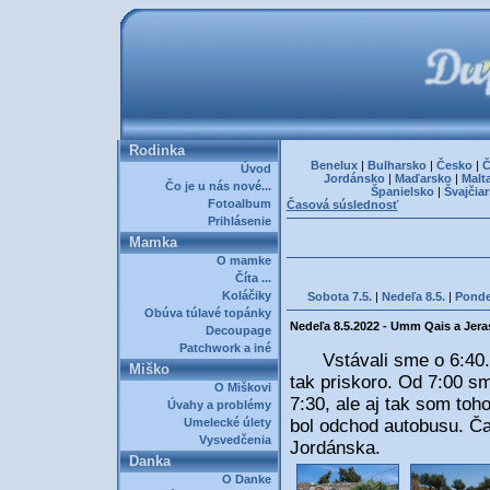
Rodinka
Benelux
|
Bulharsko
|
Česko
|
Č
Úvod
Jordánsko
|
Maďarsko
|
Malt
Čo je u nás nové...
Španielsko
|
Švajčia
Fotoalbum
Časová súslednosť
Prihlásenie
Mamka
O mamke
Číta ...
Koláčiky
Sobota 7.5.
|
Nedeľa 8.5.
|
Ponde
Obúva túlavé topánky
Nedeľa 8.5.2022 - Umm Qais a Jera
Decoupage
Patchwork a iné
Vstávali sme o 6:40. Na
Miško
tak priskoro. Od 7:00 s
O Miškovi
7:30, ale aj tak som toh
Úvahy a problémy
Umelecké úlety
bol odchod autobusu. Ča
Vysvedčenia
Jordánska.
Danka
O Danke