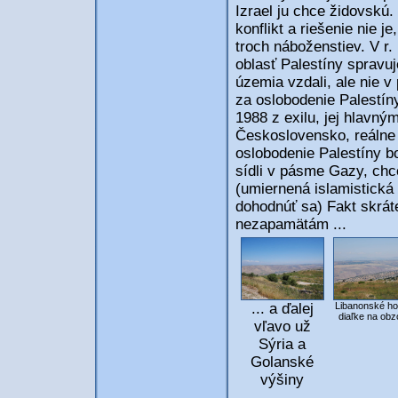
Izrael ju chce židovskú. 
konflikt a riešenie nie 
troch náboženstiev. V r.
oblasť Palestíny spravuje
územia vzdali, ale nie 
za oslobodenie Palestín
1988 z exilu, jej hlavný
Československo, reálne 
oslobodenie Palestíny b
sídli v pásme Gazy, chce
(umiernená islamistická
dohodnúť sa) Fakt skráte
nezapamätám ...
... a ďalej
Libanonské ho
diaľke na obz
vľavo už
Sýria a
Golanské
výšiny