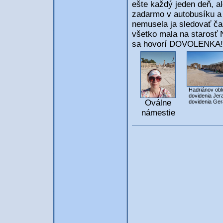
ešte každý jeden deň, al
zadarmo v autobusíku a
nemusela ja sledovať čas
všetko mala na starosť N
sa hovorí DOVOLENKA!
Hadriánov obl
dovidenia Jer
Oválne
dovidenia Ge
námestie