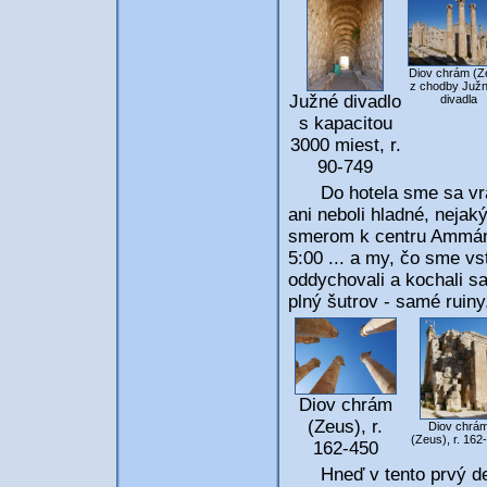
Diov chrám (Z
z chodby Juž
Južné divadlo
divadla
s kapacitou
3000 miest, r.
90-749
Do hotela sme sa vráti
ani neboli hladné, nejaký
smerom k centru Ammánu, 
5:00 ... a my, čo sme vst
oddychovali a kochali s
plný šutrov - samé ruiny
Diov chrám
(Zeus), r.
Diov chrá
(Zeus), r. 162
162-450
Hneď v tento prvý deň 