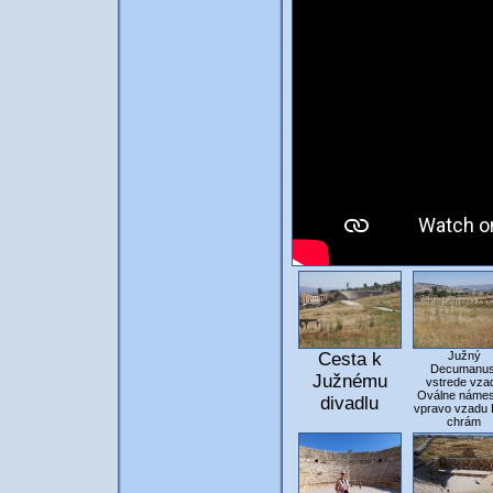
Cesta k
Južný
Decumanus
Južnému
vstrede vza
Oválne námes
divadlu
vpravo vzadu 
chrám