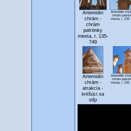
Artemidin chr
Artemidin
chrám patró
chrám -
mesta, r. 135
chrám
patrónky
mesta, r. 135-
749
Artemidin
Artemidin chr
chrám patró
chrám -
mesta, r. 135
atrakcia -
kníšúci sa
stĺp