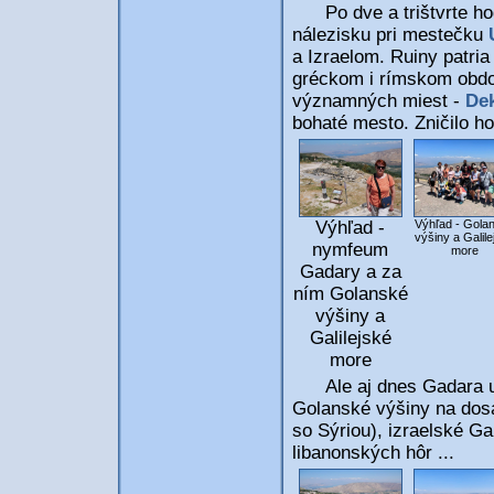
Po dve a trištvrte hod
nálezisku pri mestečku
a Izraelom. Ruiny patri
gréckom i rímskom obdob
významných miest -
Dek
bohaté mesto. Zničilo h
Výhľad -
Výhľad - Gola
výšiny a Galile
nymfeum
more
Gadary a za
ním Golanské
výšiny a
Galilejské
more
Ale aj dnes Gadara uchv
Golanské výšiny na dosa
so Sýriou), izraelské Ga
libanonských hôr ...