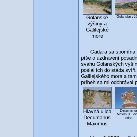
Golanské výš
Golanské
výšiny a
Galilejské
more
Gadara sa spomína aj v
píše o uzdravení posadn
svahu Golanských výšin
poslal ich do stáda svíň
Galilejského mora a tam
príbeh sa mi odohrával p
Hlavná ulica
Decumanu
Maximus - det
Decumanus
stĺpa
Maximus