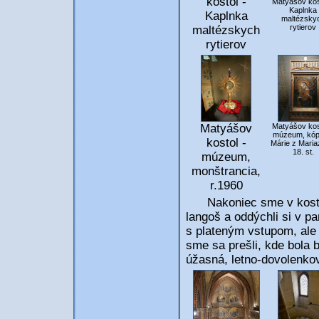
kostol -
Matyášov kos
Kaplnka
Kaplnka
maltézsky
rytierov
maltézskych
rytierov
Matyášov
Matyášov kos
múzeum, kópi
kostol -
Márie z Mariaz
18. st.
múzeum,
monštrancia,
r.1960
Nakoniec sme v kostole 
langoš a oddýchli si v p
s plateným vstupom, ale p
sme sa prešli, kde bola b
úžasná, letno-dovolenkov