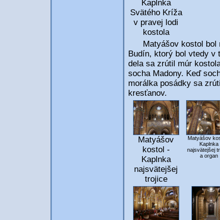
Kaplnka
Svätého Kríža
v pravej lodi
kostola
Matyášov kostol bol mi
Budín, ktorý bol vtedy v
dela sa zrútil múr kosto
socha Madony. Keď socha
morálka posádky sa zrúti
kresťanov.
Matyášov
Matyášov kos
Kaplnka
kostol -
najsvätejšej tr
a organ
Kaplnka
najsvätejšej
trojice