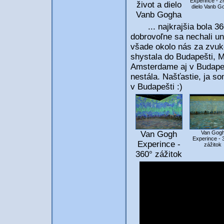
Experince - ži
život a dielo
dielo Vanb G
Vanb Gogha
... najkrajšia bola 360°
dobrovoľne sa nechali u
všade okolo nás za zvuko
shystala do Budapešti, M
Amsterdame aj v Budapeš
nestála. Našťastie, ja s
v Budapešti :)
Van Gogh
Van Gog
Experince - 
Experince -
zážitok
360° zážitok