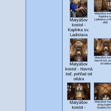
Matyášov kos
Kaplnka s
Matyášov
Ladislava a H
oltár
kostol -
Kaplnka sv.
Ladislava
Matyášov kos
hlavná loď, p
Matyášov
od oltára
kostol - hlavná
loď, pohľad od
oltára
Matyášov kos
Matyášov
strop kapl
kostol -
Svätého Kr