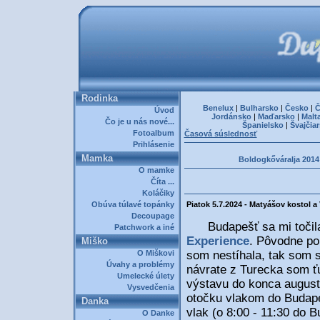
Rodinka
Benelux
|
Bulharsko
|
Česko
|
Č
Úvod
Jordánsko
|
Maďarsko
|
Malt
Čo je u nás nové...
Španielsko
|
Švajčia
Fotoalbum
Časová súslednosť
Prihlásenie
Mamka
Boldogkőváralja 2014
O mamke
Číta ...
Koláčiky
Obúva túlavé topánky
Piatok 5.7.2024 - Matyášov kostol 
Decoupage
Budapešť sa mi točila v
Patchwork a iné
Experience
. Pôvodne pon
Miško
O Miškovi
som nestíhala, tak som s
Úvahy a problémy
návrate z Turecka som ťuk
Umelecké úlety
výstavu do konca augus
Vysvedčenia
otočku vlakom do Budapeš
Danka
vlak (o 8:00 - 11:30 do 
O Danke