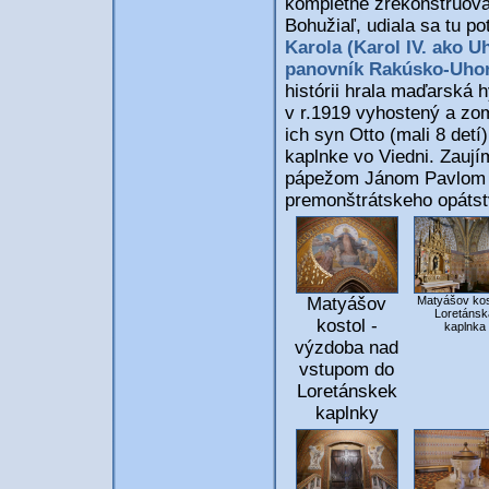
kompletne zrekonštruova
Bohužiaľ, udiala sa tu p
Karola (Karol IV. ako U
panovník Rakúsko-Uhor
histórii hrala maďarská
v r.1919 vyhostený a zom
ich syn Otto (mali 8 det
kaplnke vo Viedni. Zaují
pápežom Jánom Pavlom II.
premonštrátskeho opátst
Matyášov kos
Matyášov
Loretánsk
kostol -
kaplnka
výzdoba nad
vstupom do
Loretánskek
kaplnky