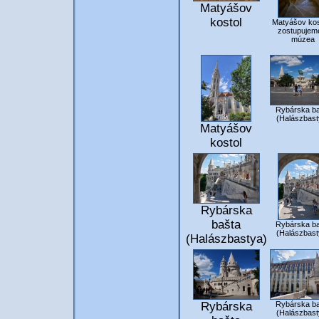
Matyášov
kostol
Matyášov kos
zostupujem
múzea
Rybárska ba
(Halászbast
Matyášov
kostol
Rybárska
bašta
Rybárska ba
(Halászbast
(Halászbastya)
Rybárska
Rybárska ba
(Halászbast