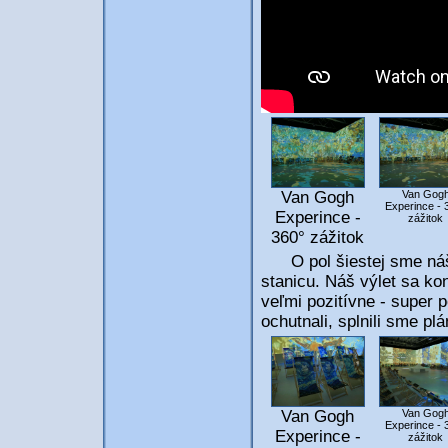
Van Gogh
Van Gog
Experince - 
Experince -
zážitok
360° zážitok
O pol šiestej sme náš r
stanicu. Náš výlet sa kon
veľmi pozitívne - super p
ochutnali, splnili sme pl
Van Gogh
Van Gog
Experince - 
Experince -
zážitok