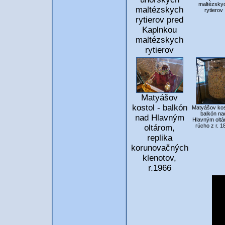
maltézsky
maltézskych
rytierov
rytierov pred
Kaplnkou
maltézskych
rytierov
Matyášov
kostol - balkón
Matyášov kos
balkón na
nad Hlavným
Hlavným oltá
rúcho z r. 1
oltárom,
replika
korunovačných
klenotov,
r.1966