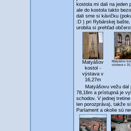
kostola mi dali na jeden 
ale do kostola takto bezo
dali sme si kávičku (pok
:D ) pri Rybárskej bašte
urobila si prehľad občers
Matyášov kos
Matyášov
výstava v 16
kostol -
výstava v
16,27m
Matyášovu vežu dal pos
78,16m a prístupná je vy
schodov. V jednej tretin
len porozpráva), takže 
Parlament a okolie sú neu