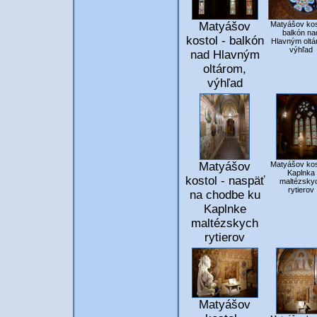
Matyášov
Matyášov kos
balkón na
kostol - balkón
Hlavným oltá
výhľad
nad Hlavným
oltárom,
výhľad
Matyášov
Matyášov kos
Kaplnka
kostol - naspäť
maltézsky
rytierov
na chodbe ku
Kaplnke
maltézskych
rytierov
Matyášov