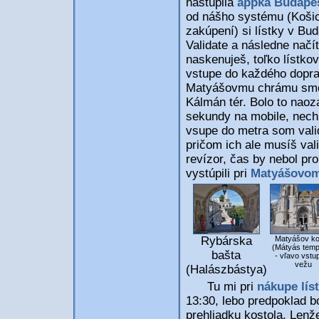
nastúpila
appka Budape
od nášho systému (Košice
zakúpení) si lístky v Bud
Validate a následne načí
naskenuješ, toľko lístko
vstupe do každého dopra
Matyášovmu chrámu sme i
Kálmán tér. Bolo to naoz
sekundy na mobile, nech s
vsupe do metra som valido
pričom ich ale musíš val
revízor, čas by nebol pr
vystúpili pri
Matyášovom
Rybárska
Matyášov ko
(Mátyás temp
bašta
- vľavo vstu
vežu
(Halászbástya)
Tu mi pri
nákupe lís
13:30, lebo predpoklad b
prehliadku kostola. Lenž