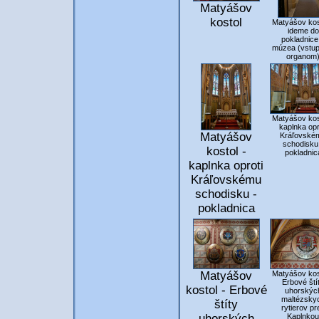
Matyášov
kostol
Matyášov kos
ideme do
pokladnice
múzea (vstup
organom
Matyášov kos
kaplnka opr
Matyášov
Kráľovské
schodisku
kostol -
pokladnic
kaplnka oproti
Kráľovskému
schodisku -
pokladnica
Matyášov
Matyášov kos
Erbové ští
kostol - Erbové
uhorskýc
maltézsky
štíty
rytierov pr
uhorských
Kaplnkou