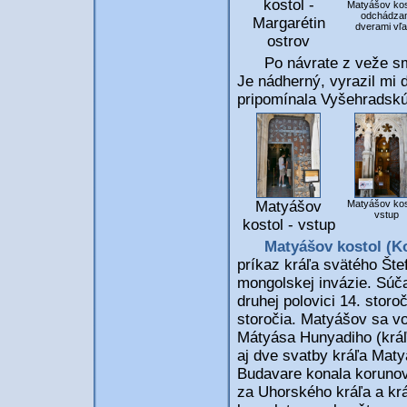
kostol -
Matyášov kos
odchádza
Margarétin
dverami vľ
ostrov
Po návrate z veže sme 
Je nádherný, vyrazil mi 
pripomínala Vyšehradskú 
Matyášov
Matyášov kos
vstup
kostol - vstup
Matyášov kostol (K
príkaz kráľa svätého Šte
mongolskej invázie. Súč
druhej polovici 14. stor
storočia. Matyášov sa vo
Mátyása Hunyadiho (kráľ 
aj dve svatby kráľa Maty
Budavare konala korunová
za Uhorského kráľa a krá