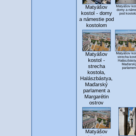
Matyášov
Matyášov kos
domy a náme
kostol - domy
pod kostol
a námestie pod
kostolom
Matyášov
Matyášov kos
strecha kost
kostol -
Halászbásty
Maďarsk
strecha
parlamen
kostola,
Halászbástya,
Maďarský
parlament a
Margarétin
ostrov
Matyášov