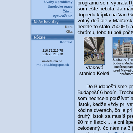
Úvahy a problémy
programu som vybrala R
Umelecké práce
som ešte nebola. Ja má
Číta ...
dopredu kúpila na Van Go
Vysvedčenia
voľný deň ale v Maďarsku
Naše havuľky
nedele to stálo 7500Hf) 
Kora
Kika
chrámu, lebo tu boli poč
Rôzne
Kontakt
216.73.216.78
216.73.216.78
Sosha sv. Troj
nájdete ma na:
budova Maďa
mdupka.blogspot.sk
Vlaková
kultúrnej nad
pred Matyáš
stanica Keleti
chrámo
Do Budapešti sme prišl
Budapešť 6 hodín. Troch
som nechcela používať a
lístok, keďže vždy pri v
kód na dverách, čo je pr
druhý lístok sa musíš pr
90 min lístok ... a oni š
celodenný, čo nám na 3 j