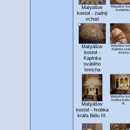
Matyášov kos
Matyášov
krstiteľnic
kostol - zadný
vchod
Matyášov
Matyášov kos
Kaplnka svä
kostol -
Imricha
Kaplnka
svätého
Imricha
Matyášov kos
hrobka kráľa
Matyášov
III.
kostol - hrobka
kráľa Bélu III.