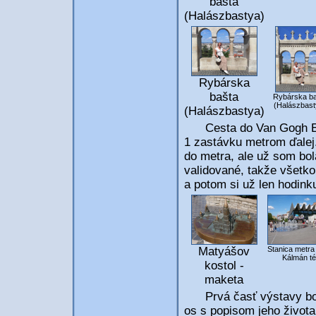
bašta
(Halászbastya)
Rybárska
bašta
Rybárska ba
(Halászbast
(Halászbastya)
Cesta do Van Gogh Exper
1 zastávku metrom ďalej.
do metra, ale už som bol
validované, takže všetk
a potom si už len hodinku 
Matyášov
Stanica metra 
Kálmán té
kostol -
maketa
Prvá časť výstavy bola
os s popisom jeho života,