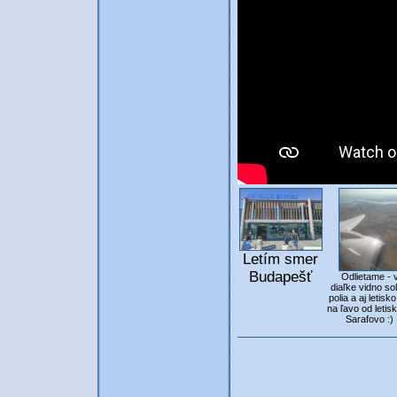
Letím smer
Budapešť
Odlietame - 
diaľke vidno so
polia a aj letisko
na ľavo od letisk
Sarafovo :)