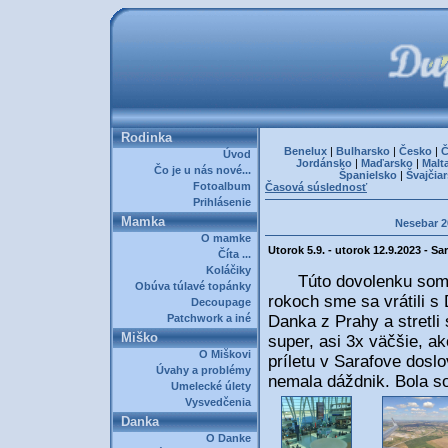
Rodinka
Benelux
|
Bulharsko
|
Česko
|
Č
Úvod
Jordánsko
|
Maďarsko
|
Malt
Čo je u nás nové...
Španielsko
|
Švajčia
Fotoalbum
Časová súslednosť
Prihlásenie
Mamka
Nesebar 2
O mamke
Utorok 5.9. - utorok 12.9.2023 - S
Číta ...
Koláčiky
Túto dovolenku som vôb
Obúva túlavé topánky
rokoch sme sa vrátili s
Decoupage
Patchwork a iné
Danka z Prahy a stretli
Miško
super, asi 3x väčšie, a
O Miškovi
príletu v Sarafove dosl
Úvahy a problémy
nemala dáždnik. Bola s
Umelecké úlety
Vysvedčenia
Danka
O Danke