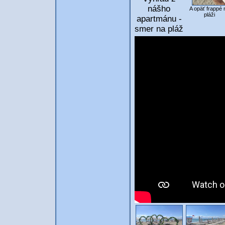
nášho
A opäť frappé 
pláži
apartmánu -
smer na pláž