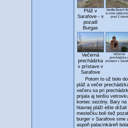
Pláž v
Vanilla Beach B
tu sme oddycho
Sarafove - v
pred 2 rokmi
pozadí
Burgas
Večerná
Večerná
prechádzka 
prechádzka
prístave v Sara
v prístave v
Sarafove
Potom to už bolo dooko
pláž a večer prechádzka
večeru sa pri prechádzk
prijala aj tenšiu vetrovk
koniec sezóny. Bary na 
hlavnej pláži ešte držal
mestečku boli tiež poza
burger v Sarafove sme a
aspoň palacinkáreň bola 