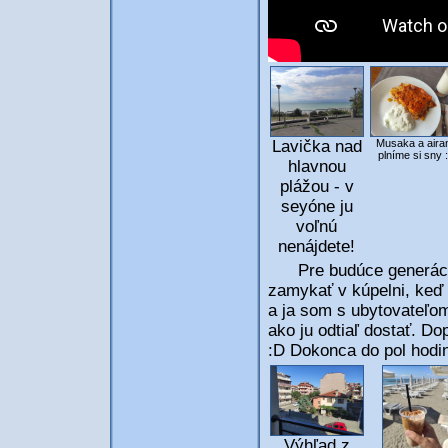
Lavička nad
Musaka a airan
plníme si sny 
hlavnou
plážou - v
seyóne ju
voľnú
nenájdete!
Pre budúce generácie
zamykať v kúpelni, keď
a ja som s ubytovateľom
ako ju odtiaľ dostať. Do
:D Dokonca do pol hodin
Výhľad z