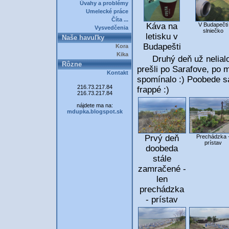
Úvahy a problémy
Umelecké práce
Číta ...
Káva na
V Budapečti
Vysvedčenia
slniečko
letisku v
Naše havuľky
Budapešti
Kora
Kika
Druhý deň už nelialo,
Rôzne
prešli po Sarafove, po m
Kontakt
spomínalo :) Poobede sa
216.73.217.84
frappé :)
216.73.217.84
nájdete ma na:
mdupka.blogspot.sk
Prvý deň
Prechádzka 
prístav
doobeda
stále
zamračené -
len
prechádzka
- prístav