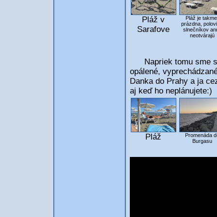
Pláž v
Pláž je takme
prázdna, polov
Sarafove
slnečníkov an
neotvárajú
Napriek tomu sme sa p
opálené, vyprechádzané
Danka do Prahy a ja ce
aj keď ho neplánujete:)
Pláž
Promenáda d
Burgasu