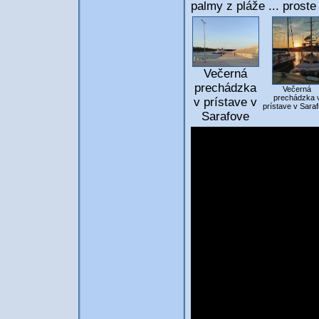
palmy z pláže ... prost
Večerná
prechádzka
Večerná
prechádzka 
v prístave v
prístave v Sara
Sarafove