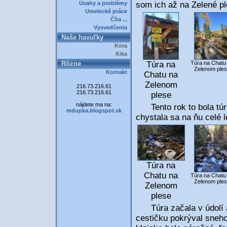
Úvahy a problémy
som ich až na Zelené pl
Umelecké práce
Číta ...
Vysvedčenia
Naše havuľky
Kora
Kika
Rôzne
Túra na
Túra na Chatu
Zelenom ple
Kontakt
Chatu na
Zelenom
216.73.216.61
216.73.216.61
plese
nájdete ma na:
Tento rok to bola túra,
mdupka.blogspot.sk
chystala sa na ňu celé l
Túra na
Chatu na
Túra na Chatu
Zelenom ple
Zelenom
plese
Túra začala v údolí a s
cestičku pokrýval sneho