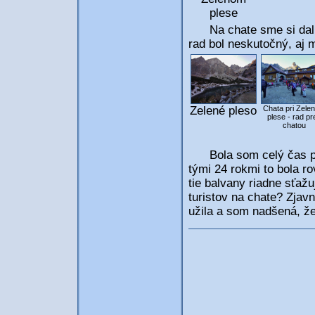
plese
Na chate sme si dali k
rad bol neskutočný, aj 
Zelené pleso
Chata pri Zele
plese - rad pr
chatou
Bola som celý čas pre
tými 24 rokmi to bola r
tie balvany riadne sťažu
turistov na chate? Zjavn
užila a som nadšená, že