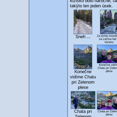
klzisko bolo náročné, ľa
takýto len jeden úsek.
Sneh ...
Za týmto most
sa začína ľad .
klzisko
Konečne vidí
Chatu pri Zele
Konečne
plese
vidíme Chatu
pri Zelenom
plese
Chata pri
Chata pri Zele
plese
Zelenom