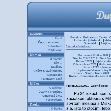
Rodinka
Benelux
|
Bulharsko
|
Česko
|
Č
Úvod
Jordánsko
|
Maďarsko
|
Malt
Čo je u nás nové...
Španielsko
|
Švajčia
Fotoalbum
Časová súslednosť
Prihlásenie
Mamka
Podzemné Košice 2011
|
Strecha TUKE 2017
|
Stará Sy
O mamke
Debraď 2021
|
Hájske vodo
Číta ...
Zelené pleso 2021
|
Markušov
Koláčiky
Košice 2022 - Jakabo
Liptovská Mara a Dolný 
Obúva túlavé topánky
Košice - Sándor Márai 2023
|
Decoupage
Košice - Dominikánsky kostol 2
Patchwork a iné
Miško
Piatok 29.10.2021 - Zelené pleso
O Miškovi
Úvahy a problémy
Po 24 rokoch som si z
Umelecké úlety
začiatkom októbra s Mi
Vysvedčenia
štvrtom mesiaci s Miško
Danka
zlé, isto to otočím, leb
O Danke