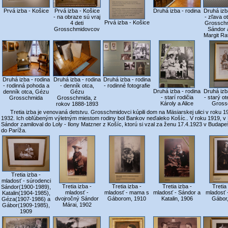
Prvá izba - Košice
Prvá izba - Košice
Druhá izba - rodina
Druhá izb
- na obraze sú vraj
- zľava 
Prvá izba - Košice
4 deti
Grosschm
Grosschmidovcov
Sándor 
Margit R
Druhá izba - rodina
Druhá izba - rodina
Druhá izba - rodina
- rodinná pohoda a
- rodinné fotografie
- denník otca,
Druhá izba - rodina
Druhá izb
denník otca, Gézu
Gézu
- starí rodičia
- starý o
Grosschmida
Grosschmida, z
Károly a Alice
Gross
rokov 1888-1893
Tretia izba je venovaná detstvu. Grosschmidovci kúpili dom na Mäsiarskej ulici v roku 1
1932. Ich obľúbeným výletným miestom rodiny bol Bankov neďaleko Košíc.. V roku 1919, v
Sándor zamiloval do Loly - Ilony Matzner z Košíc, ktorú si vzal za ženu 17.4.1923 v Budape
do Paríža.
Tretia izba -
mladosť - súrodenci
Tretia izba -
Tretia izba -
Tretia izba -
Tretia
Sándor(1900-1989),
mladosť -
mladosť - mama s
mladosť - Sándor a
mladosť 
Katalin(1904-1985),
dvojročný Sándor
Gáborom, 1910
Katalin, 1906
Gábor
Géza(1907-1986) a
Márai, 1902
Gábor(1909-1985),
1909