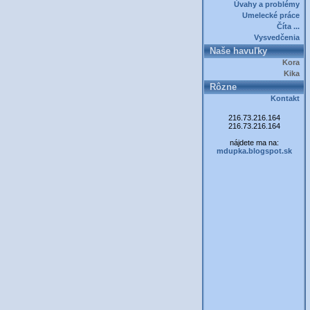
Úvahy a problémy
Umelecké práce
Číta ...
Vysvedčenia
Naše havuľky
Kora
Kika
Rôzne
Kontakt
216.73.216.164
216.73.216.164
nájdete ma na:
mdupka.blogspot.sk