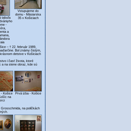
Vstupujeme do
domu - Mäsiarska
 tabuľa
35 v Košiciach
dvániyho
ome -
séra,
enta a
amana,
Sándora
aia
ice – † 22. február 1989,
maďarčine. Bol známy čistým,
o krásnom detstve v Košiciach
o i časť života, ktoré
c a na stene obraz, kde sú
 - Košice
Prvá izba - Košice
Košíc na
erci
u Grosschmida, na poličkách
zných.