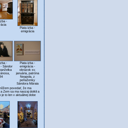
izba -
rácia
Piata izba -
emigrácia
izba -
Piata izba -
 - Sándor
emigrácia -
manželka
obrázok sv.
Jánosa,
januária, patróna
84
Neapola, z
peňaženky
Sándora Máraia
môžem povedať, že ma
o a Zem sa ma naozaj dotkli a
je to len v aktuálnej dobe