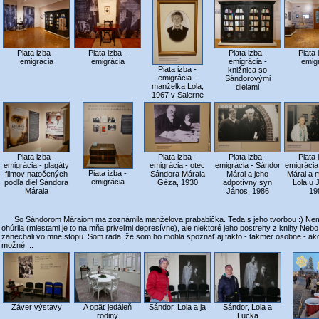
Piata izba -
Piata izba -
Piata 
Piata izba -
emigrácia
emigrácia -
emig
emigrácia
Piata izba -
knižnica so
emigrácia -
Sándorovými
manželka Lola,
dielami
1967 v Salerne
Piata izba -
Piata izba -
Piata izba -
Piata 
emigrácia - plagáty
emigrácia - otec
emigrácia - Sándor
emigrácia
Piata izba -
filmov natočených
Sándora Máraia
Márai a jeho
Márai a 
emigrácia
podľa diel Sándora
Géza, 1930
adpotívny syn
Lola u 
Máraia
János, 1986
19
So Sándorom Máraiom ma zoznámila manželova prababička. Teda s jeho tvorbou :) Ne
ohúrila (miestami je to na mňa priveľmi depresívne), ale niektoré jeho postrehy z knihy Neb
zanechali vo mne stopu. Som rada, že som ho mohla spoznať aj takto - takmer osobne - ako 
možné ...
Záver výstavy
A opäť jedáleň
Sándor, Lola a ja
Sándor, Lola a
rodiny
Lucka