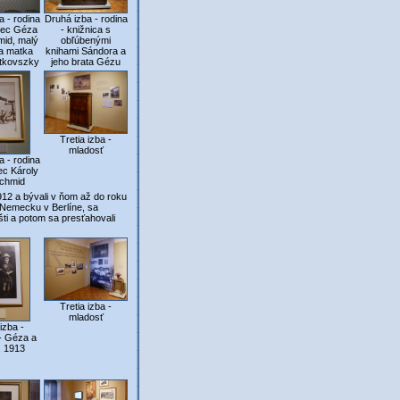
Druhá izba - rodina
a - rodina
- knižnica s
otec Géza
obľúbenými
id, malý
knihami Sándora a
a matka
jeho brata Gézu
atkovszky
Tretia izba -
mladosť
a - rodina
tec Károly
chmid
912 a bývali v ňom až do roku
 Nemecku v Berlíne, sa
šti a potom sa presťahovali
Tretia izba -
mladosť
 izba -
- Géza a
, 1913