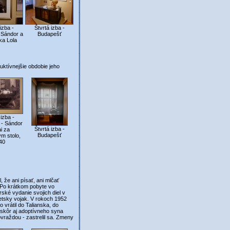
 izba -
Štvrtá izba -
 Sándor a
Budapešť
ka Lola
uktívnejšie obdobie jeho
 izba -
 - Sándor
Štvrtá izba -
i za
Budapešť
m stolo,
40
že ani písať, ani mlčať
 Po krátkom pobyte vo
ské vydanie svojich diel v
etsky vojak. V rokoch 1952
vrátil do Talianska, do
neskôr aj adoptívneho syna
vraždou - zastrelil sa. Zmeny