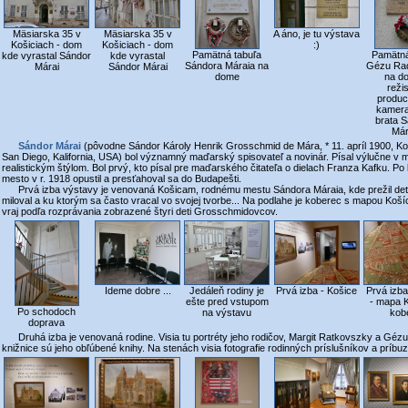
Mäsiarska 35 v
Mäsiarska 35 v
A áno, je tu výstava
Košiciach - dom
Košiciach - dom
:)
Pamätná tabuľa
Pamätná
kde vyrastal Sándor
kde vyrastal
Sándora Máraia na
Gézu Ra
Márai
Sándor Márai
dome
na d
reži
produc
kamer
brata 
Már
Sándor Márai
(pôvodne Sándor Károly Henrik Grosschmid de Mára, * 11. apríl 1900, Koš
San Diego, Kalifornia, USA) bol významný maďarský spisovateľ a novinár. Písal výlučne v 
realistickým štýlom. Bol prvý, kto písal pre maďarského čitateľa o dielach Franza Kafku. P
mesto v r. 1918 opustil a presťahoval sa do Budapešti.
Prvá izba výstavy je venovaná Košicam, rodnému mestu Sándora Máraia, kde prežil detstv
miloval a ku ktorým sa často vracal vo svojej tvorbe... Na podlahe je koberec s mapou Koší
vraj podľa rozprávania zobrazené štyri deti Grosschmidovcov.
Ideme dobre ...
Jedáleň rodiny je
Prvá izba - Košice
Prvá izba
ešte pred vstupom
- mapa 
Po schodoch
na výstavu
kob
doprava
Druhá izba je venovaná rodine. Visia tu portréty jeho rodičov, Margit Ratkovszky a Géz
knižnice sú jeho obľúbené knihy. Na stenách visia fotografie rodinných príslušníkov a príbu