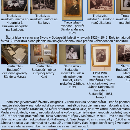
Tretia izba -
Tretia izba -
Tretia izba -
Tretia
mladosť - mama so
mladosť - autom na
mladosť - Sándor a
mladosť -
Tretia izba -
4 deťmi a 3
Bankove
manželka Lola
manžel
mladosť - portrét
slúžkami na výlete
Sándora Máraia,
na Bankove,
1924
Štvrtá izba je venovaná životu v Budapešti, kde žil v rokoch 1928 - 1948. Bolo to najprod
života. Žurnalistika alebo písanie novinových článkov bolo preňho každodennou činnosťou.
Štvrtá izba -
Štvrtá izba -
Štvrtá
Štvrtá izba -
Budapešť -
Budapešť - obraz
Budapešť
Budapešť -
Piata izba -
cestovné goklady
čítajúcej sestry
Mára
manželka Lola a
emigrácia -
Sándora Máraia
Kató
pracovný
ich jediný syn
manželka Lola a
19
Krištof, žil len
ich adoptovaný syn
niekoľko týždňov,
János (adoptovali
1939
ho ešte v
Budapešti), 1951,
Neapol
Piata izba je venovaná životu v emigrácii. V roku 1948 sa Sándor Márai – keďže pochopil, 
nemôže slobodne – rozhodol odísť so svojou manželkou i osvojeným synom do zahraničia.
Švajčiarsku, neskôr Taliansku, sa Márai presťahoval do USA, do New Yorku. Zakázal maďar
Maďarsku dovtedy, kým tu nebudú slobodné voľby a územie krajiny neopustí posledný sovi
až 1967 bol spolupracovníkom Rádia Slobodná Európa v Mníchove. V roku 1968 sa nakrátko 
Salerna, v tom istom roku odišiel do Kalifornie, do San Diega. Po smrti manželky r. 1986 a 
Jánosa sa stále viac odvracal od sveta, až v roku 1989 v San Diegu ukončil svoj život samo
režimu a vydania svojich kníh v maďarčine sa už, žiaľ, nedožil.