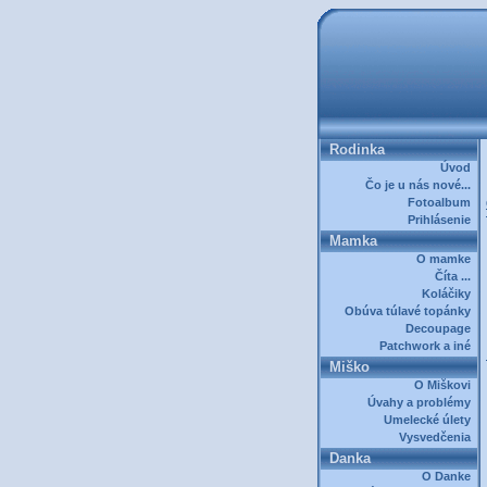
Rodinka
Úvod
Čo je u nás nové...
Fotoalbum
Prihlásenie
Mamka
O mamke
Číta ...
Koláčiky
Obúva túlavé topánky
Decoupage
Patchwork a iné
Miško
O Miškovi
Úvahy a problémy
Umelecké úlety
Vysvedčenia
Danka
O Danke