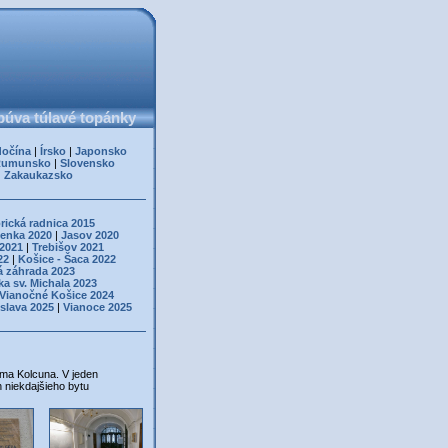
úva túlavé topánky
dočína
|
Írsko
|
Japonsko
Rumunsko
|
Slovensko
|
Zakaukazsko
rická radnica 2015
enka 2020
|
Jasov 2020
 2021
|
Trebišov 2021
22
|
Košice - Šaca 2022
á záhrada 2023
ka sv. Michala 2023
Vianočné Košice 2024
islava 2025
|
Vianoce 2025
ama Kolcuna. V jeden
h niekdajšieho bytu