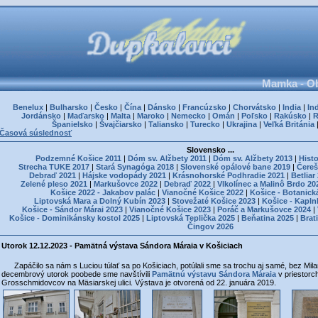
Mamka - Ob
Benelux
|
Bulharsko
|
Česko
|
Čína
|
Dánsko
|
Francúzsko
|
Chorvátsko
|
India
|
In
Jordánsko
|
Maďarsko
|
Malta
|
Maroko
|
Nemecko
|
Omán
|
Poľsko
|
Rakúsko
|
Španielsko
|
Švajčiarsko
|
Taliansko
|
Turecko
|
Ukrajina
|
Veľká Británia
Časová súslednosť
Slovensko ...
Podzemné Košice 2011
|
Dóm sv. Alžbety 2011
|
Dóm sv. Alžbety 2013
|
Histo
Strecha TUKE 2017
|
Stará Synagóga 2018
|
Slovenské opálové bane 2019
|
Čereš
Debraď 2021
|
Hájske vodopády 2021
|
Krásnohorské Podhradie 2021
|
Betliar
Zelené pleso 2021
|
Markušovce 2022
|
Debraď 2022
|
Vlkolínec a Malinô Brdo 20
Košice 2022 - Jakabov palác
|
Vianočné Košice 2022
|
Košice - Botanick
Liptovská Mara a Dolný Kubín 2023
|
Stovežaté Košice 2023
|
Košice - Kapln
Košice - Sándor Márai 2023
|
Vianočné Košice 2023
|
Poráč a Markušovce 2024
|
Košice - Dominikánsky kostol 2025
|
Liptovská Teplička 2025
|
Beňatina 2025
|
Brat
Čingov 2026
Utorok 12.12.2023 - Pamätná výstava Sándora Máraia v Košiciach
Zapáčilo sa nám s Luciou túlať sa po Košiciach, potúlali sme sa trochu aj samé, bez Mil
decembrový utorok poobede sme navštívili
Pamätnú výstavu Sándora Máraia
v priestorc
Grosschmidovcov na Mäsiarskej ulici. Výstava je otvorená od 22. januára 2019.